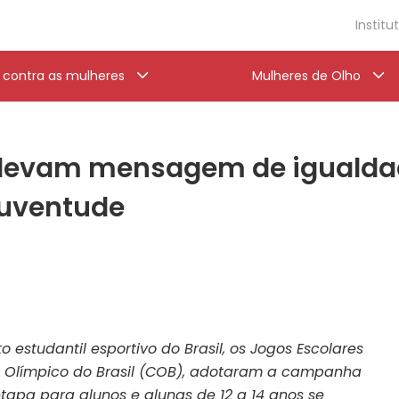
Institu
a contra as mulheres
Mulheres de Olho
 levam mensagem de igualda
Juventude
o estudantil esportivo do Brasil, os Jogos Escolares
ê Olímpico do Brasil (COB), adotaram a campanha
apa para alunos e alunas de 12 a 14 anos se