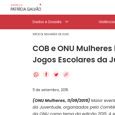
Dados e Dossiês
Violênci
INÍCIO
MULHERES DE OLHO
COB e ONU Mulheres
Jogos Escolares da 
f
11 de setembro, 2015
(ONU Mulheres, 11/09/2015)
Maior event
da Juventude, organizados pelo Comit
da ONU como tema da edição 2015. A et