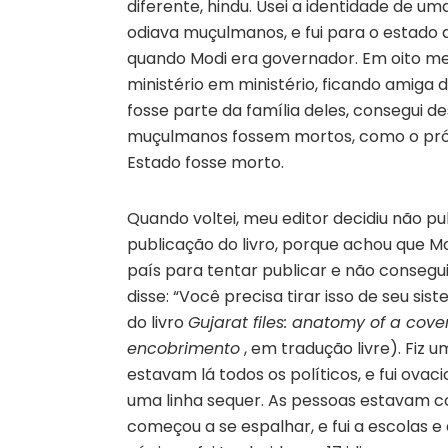
diferente, hindu. Usei a identidade de u
odiava muçulmanos, e fui para o estado 
quando Modi era governador. Em oito mes
ministério em ministério, ficando amiga
fosse parte da família deles, consegui 
muçulmanos fossem mortos, como o própr
Estado fosse morto.
Quando voltei, meu editor decidiu não p
publicação do livro, porque achou que Mo
país para tentar publicar e não consegui
disse: “Você precisa tirar isso de seu s
do livro
Gujarat files: anatomy of a cove
encobrimento
, em tradução livre). Fiz 
estavam lá todos os políticos, e fui ovac
uma linha sequer. As pessoas estavam c
começou a se espalhar, e fui a escolas e 