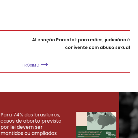
m
Alienação Parental: para mães, judiciário é
conivente com abuso sexual
PRÓXIMO
Para 74% dos brasileiros,
30% 
casos de aborto previsto
fora
UISAS
por lei devem ser
mort
mantidos ou ampliados
uma 