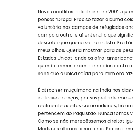
Novos conflitos eclodiram em 2002, quand
pensei: “Droga. Preciso fazer alguma coi
voluntária nos campos de refugiados ond
campo a outro, e aí entendi o que signi
descobri que queria ser jornalista. Era t
meus olhos. Queria mostrar para as pes
Estados Unidos, onde os afro-americano
quando crimes eram cometidos contra e
Senti que a única saída para mim era faz
É atroz ser muçulmano na Índia nos dias
inclusive crianças, por suspeita de com
realmente aceitos como indianos, há um
pertencem ao Paquistão. Nunca fomos vis
Como se não merecêssemos direitos igua
Modi, nos últimos cinco anos. Por isso, 