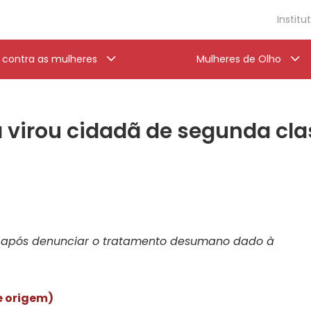
Institu
a contra as mulheres
Mulheres de Olho
 virou cidadã de segunda cla
je após denunciar o tratamento desumano dado à
e origem)