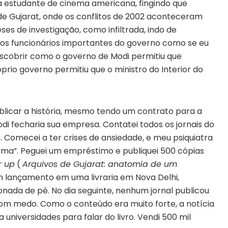
ma estudante de cinema americana, fingindo que
de Gujarat, onde os conflitos de 2002 aconteceram
es de investigação, como infiltrada, indo de
 dos funcionários importantes do governo como se eu
descobrir como o governo de Modi permitiu que
io governo permitiu que o ministro do Interior do
ublicar a história, mesmo tendo um contrato para a
di fecharia sua empresa. Contatei todos os jornais do
. Comecei a ter crises de ansiedade, e meu psiquiatra
istema”. Peguei um empréstimo e publiquei 500 cópias
r up
(
Arquivos de Gujarat: anatomia de um
um lançamento em uma livraria em Nova Delhi,
ionada de pé. No dia seguinte, nenhum jornal publicou
om medo. Como o conteúdo era muito forte, a notícia
a universidades para falar do livro. Vendi 500 mil