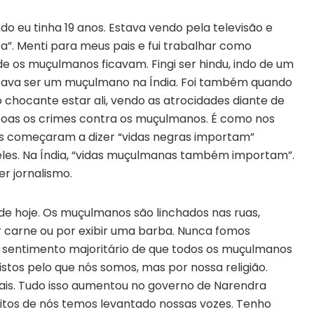
o eu tinha 19 anos. Estava vendo pela televisão e
sa”. Menti para meus pais e fui trabalhar como
e os muçulmanos ficavam. Fingi ser hindu, indo de um
ficava ser um muçulmano na Índia. Foi também quando
ão chocante estar ali, vendo as atrocidades diante de
soas os crimes contra os muçulmanos. É como nos
s começaram a dizer “vidas negras importam”
les. Na Índia, “vidas muçulmanas também importam”.
er jornalismo.
 de hoje. Os muçulmanos são linchados nas ruas,
er carne ou por exibir uma barba. Nunca fomos
 sentimento majoritário de que todos os muçulmanos
tos pelo que nós somos, mas por nossa religião.
is. Tudo isso aumentou no governo de Narendra
muitos de nós temos levantado nossas vozes. Tenho