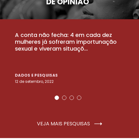
DE OPINIÃO
A conta não fecha: 4 em cada dez
P
la
mulheres já sofreram importunação
a
sexual e viveram situaçõ...
m
DADOS E PESQUISAS
D
12 de setembro, 2022
25
VEJA MAIS PESQUISAS