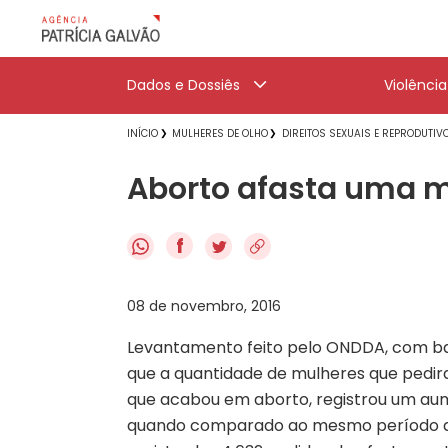
Dados e Dossiês
Violênci
INÍCIO
MULHERES DE OLHO
DIREITOS SEXUAIS E REPRODUTIV
Aborto afasta uma mu
f
08 de novembro, 2016
Levantamento feito pelo ONDDA, com bas
que a quantidade de mulheres que pedir
que acabou em aborto, registrou um aum
quando comparado ao mesmo período de 