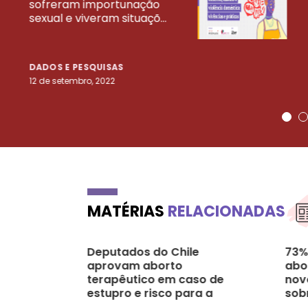
sofreram importunação
sexual e viveram situaçõ...
DADOS E PESQUISAS
12 de setembro, 2022
MATÉRIAS
RELACIONADAS
Deputados do Chile
73%
aprovam aborto
abo
terapêutico em caso de
nov
estupro e risco para a
sob
mãe
sur