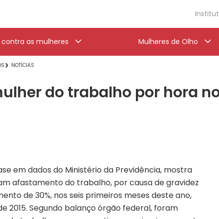
Institu
a contra as mulheres
Mulheres de Olho
OS
NOTÍCIAS
lher do trabalho por hora no
e em dados do Ministério da Previdência, mostra
am afastamento do trabalho, por causa de gravidez
ento de 30%, nos seis primeiros meses deste ano,
2015. Segundo balanço órgão federal, foram