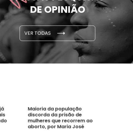
e por parceiro ou ex;
seus des
DE OPINIÃO
em cada 6 já sofreu
cidade
...
S E PESQUISAS
DADOS E P
VER TODAS
 novembro, 2021
15 de outubro
já
Maioria da população
ais
discorda da prisão de
ado
mulheres que recorrem ao
aborto, por Maria José
Rosado