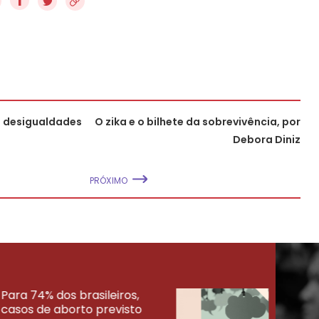
f
m desigualdades
O zika e o bilhete da sobrevivência, por
Debora Diniz
PRÓXIMO
Para 74% dos brasileiros,
30% 
casos de aborto previsto
fora
UISAS