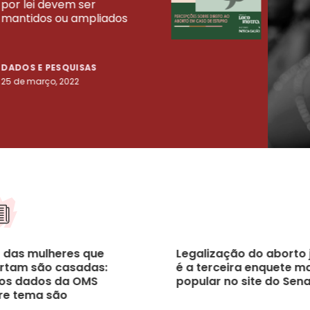
por lei devem ser
mort
mantidos ou ampliados
uma 
tenta
DADOS E PESQUISAS
DADO
25 de março, 2022
23 de
 das mulheres que
Legalização do aborto 
rtam são casadas:
é a terceira enquete m
os dados da OMS
popular no site do Sen
re tema são
preendentes