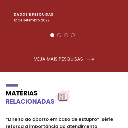
DADOS E PESQUISAS
D
12 de setembro, 2022
25
VEJA MAIS PESQUISAS
MATÉRIAS
RELACIONADAS
“Direito ao aborto em caso de estupro”: série
Ab
reforça a importância do atendimento
co