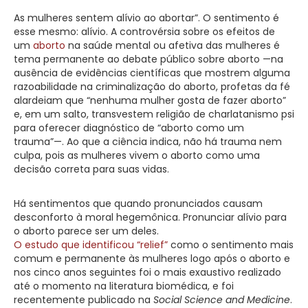
As mulheres sentem alívio ao abortar”. O sentimento é
esse mesmo: alívio. A controvérsia sobre os efeitos de
um
aborto
na saúde mental ou afetiva das mulheres é
tema permanente ao debate público sobre aborto —na
ausência de evidências científicas que mostrem alguma
razoabilidade na criminalização do aborto, profetas da fé
alardeiam que “nenhuma mulher gosta de fazer aborto”
e, em um salto, transvestem religião de charlatanismo psi
para oferecer diagnóstico de “aborto como um
trauma”—. Ao que a ciência indica, não há trauma nem
culpa, pois as mulheres vivem o aborto como uma
decisão correta para suas vidas.
Há sentimentos que quando pronunciados causam
desconforto à moral hegemônica. Pronunciar alívio para
o aborto parece ser um deles.
O estudo que identificou “relief”
como o sentimento mais
comum e permanente às mulheres logo após o aborto e
nos cinco anos seguintes foi o mais exaustivo realizado
até o momento na literatura biomédica, e foi
recentemente publicado na
Social Science and Medicine
.