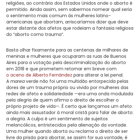
religiões, ao contrário dos Estados Unidos onde o aborto é
permitido. Ainda assim, sem sabermos nomear qual seria
o sentimento mais comum às mulheres latino-
americanas que abortam, arriscaríamos dizer que deve
estar distante dos afetos que rodeiam a fantasia religiosa
do “aborto como trauma”.
Basta olhar fixamente para as centenas de milhares de
meninas e mulheres que ocuparam as ruas de Buenos
Aires para a votação pela descriminalização do aborto
em 2018 e que prometem retornar em breve com
o aceno de Alberto Fernández
para alterar a lei penal.
A
marea
verde não foi uma multidão entorpecida pelas
dores de um trauma próprio ou vivido por mulheres das
redes de afeto e solidariedade —era uma onda modulada
pela alegria de quem afirma o direito de escolher o
próprio projeto de vida—. É certo que lançamos um afeto
ainda mais assustador à moral cristã para falar de aborto:
a alegria. A culpa é um sentimento de sujeitos
melancólicos, entristecidos pela alienação da vontade.
Uma mulher quando aborta ou reclama o direito de ser
livre da prisão para abortar, se assim for sua vontade, é