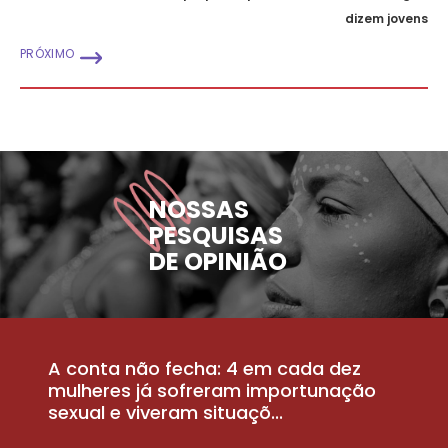
dizem jovens
PRÓXIMO
NOSSAS
PESQUISAS
DE OPINIÃO
A conta não fecha: 4 em cada dez
P
la
mulheres já sofreram importunação
a
sexual e viveram situaçõ...
m