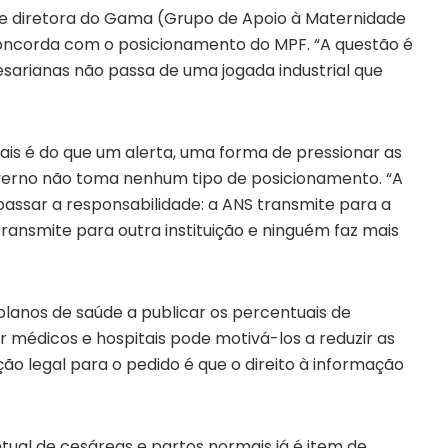
l e diretora do Gama (Grupo de Apoio à Maternidade
 concorda com o posicionamento do MPF. “A questão é
sarianas não passa de uma jogada industrial que
ais é do que um alerta, uma forma de pressionar as
overno não toma nenhum tipo de posicionamento. “A
passar a responsabilidade: a ANS transmite para a
ransmite para outra instituição e ninguém faz mais
lanos de saúde a publicar os percentuais de
 médicos e hospitais pode motivá-los a reduzir as
ão legal para o pedido é que o direito à informação
tual de cesáreas e partos normais já é item de