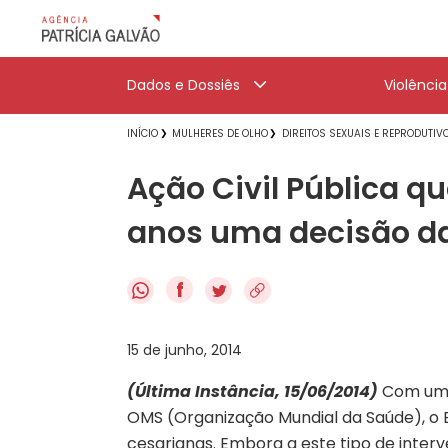
Dados e Dossiês
Violênci
INÍCIO
MULHERES DE OLHO
DIREITOS SEXUAIS E REPRODUTIV
Ação Civil Pública q
anos uma decisão da
f
15 de junho, 2014
(Última Instância, 15/06/2014)
Com um í
OMS (Organização Mundial da Saúde), o 
cesarianas. Embora a este tipo de inter