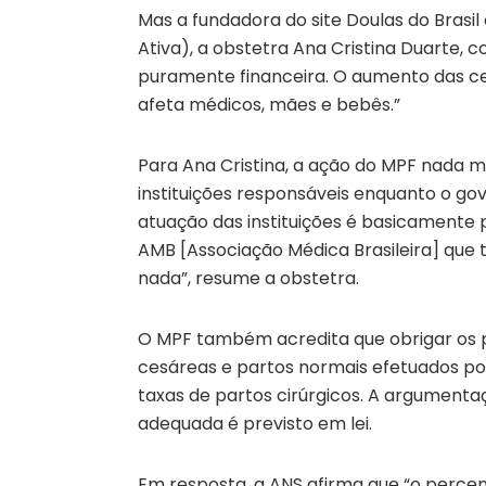
Mas a fundadora do site Doulas do Brasi
Ativa), a obstetra Ana Cristina Duarte,
puramente financeira. O aumento das ce
afeta médicos, mães e bebês.”
Para Ana Cristina, a ação do MPF nada m
instituições responsáveis enquanto o g
atuação das instituições é basicamente 
AMB [Associação Médica Brasileira] que t
nada”, resume a obstetra.
O MPF também acredita que obrigar os p
cesáreas e partos normais efetuados por
taxas de partos cirúrgicos. A argumentaç
adequada é previsto em lei.
Em resposta, a ANS afirma que “o percen