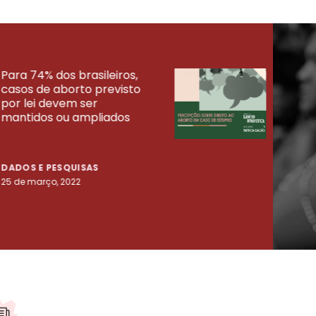
Para 74% dos brasileiros,
30% 
casos de aborto previsto
fora
UISAS
por lei devem ser
mort
mantidos ou ampliados
uma 
tenta
DADOS E PESQUISAS
DADO
25 de março, 2022
23 de