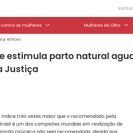
Institu
a contra as mulheres
Mulheres de Olho
OS
NOTÍCIAS
ue estimula parto natural agu
 Justiça
ndice três vezes maior que o recomendado pela
Brasil é um dos campeões mundiais em realização de
venção cirúrgica não seja recomendado, devido aos