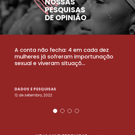
NOSSAS
PESQUISAS
DE OPINIÃO
A conta não fecha: 4 em cada dez
P
la
mulheres já sofreram importunação
a
sexual e viveram situaçõ...
m
DADOS E PESQUISAS
D
12 de setembro, 2022
25