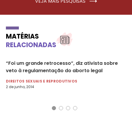
VEJA MAIS PESQUISAS
MATÉRIAS
RELACIONADAS
“Foi um grande retrocesso”, diz ativista sobre
A 
to
veto à regulamentação do aborto legal
na
DIREITOS SEXUAIS E REPRODUTIVOS
DI
2 de junho, 2014
12 