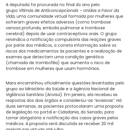
A deputada foi procurada no final do ano pelo
grupo
Vítimas de Anticoncepcionais – Unidas a Favor da
Vida
, uma comunidade virtual formada por mulheres que
sofreram graves efeitos adversos (como trombose
venosa profunda, embolia pulmonar e trombose
cerebral) depois de usar contraceptivos orais. O grupo
reivindica a notificação compulsória das reações graves
por parte dos médicos, a correta informação sobre os
riscos dos medicamentos às pacientes e a realização de
exames que detectam uma condição genética
(chamada de trombofilia) que aumenta o risco de
trombose em mulheres que usam hormônios.
Mara encaminhou oficialmente questões levantadas pelo
grupo ao Ministério da Saúde e a Agência Nacional de
Vigilância Sanitária (Anvisa). Em janeiro, ela recebeu as
respostas dos dois órgãos e considerou-as “evasivas”. Há
duas semanas, as pacientes protocolaram uma proposta
de legislação no portal e-Cidadania, do Senado, para
tornar obrigatória a notificação dos casos graves pelos
médicos. A proposta será discutida se receber 20 mil
assinaturas virtuais até julho.