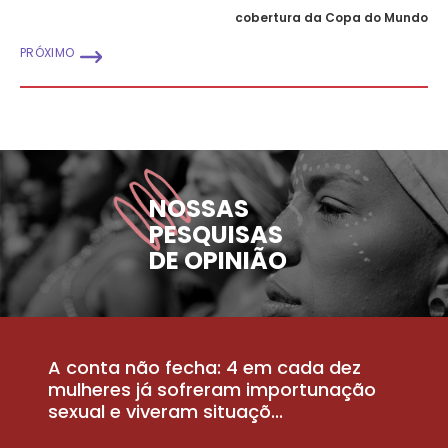
cobertura da Copa do Mundo
PRÓXIMO
NOSSAS
PESQUISAS
DE OPINIÃO
A conta não fecha: 4 em cada dez
P
la
mulheres já sofreram importunação
a
sexual e viveram situaçõ...
m