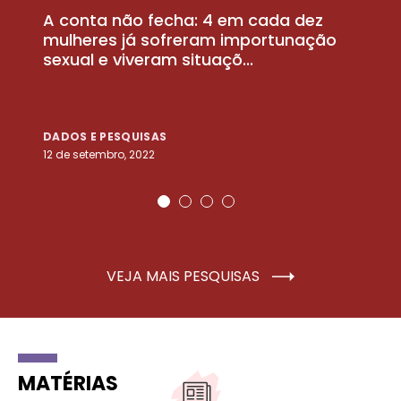
A conta não fecha: 4 em cada dez
P
la
mulheres já sofreram importunação
a
sexual e viveram situaçõ...
m
DADOS E PESQUISAS
D
12 de setembro, 2022
25
VEJA MAIS PESQUISAS
MATÉRIAS