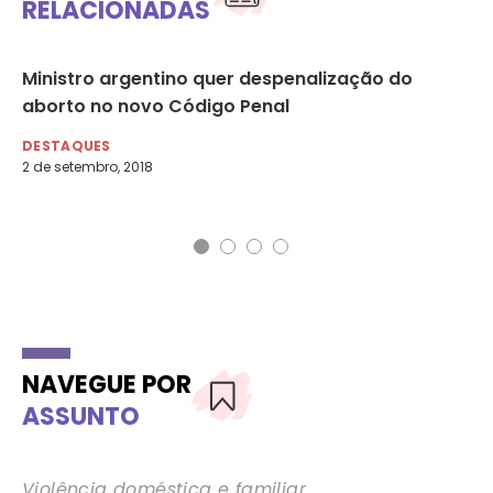
RELACIONADAS
Ministro argentino quer despenalização do
Ma
aborto no novo Código Penal
fa
pr
DESTAQUES
2 de setembro, 2018
DE
27 
NAVEGUE POR
ASSUNTO
Violência doméstica e familiar