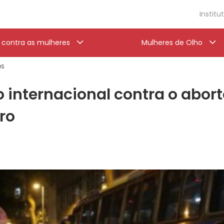
Institu
a contra as mulheres
Mulheres de Olho
OS
o internacional contra o abor
ro