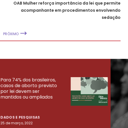
OAB Mulher reforça importância da lei que permite
acompanhante em procedimentos envolvendo
sedação
PRÓXIMO
Para 74% dos brasileiros,
30% 
casos de aborto previsto
fora
UISAS
por lei devem ser
mort
mantidos ou ampliados
uma 
tenta
DADOS E PESQUISAS
DADO
25 de março, 2022
23 de