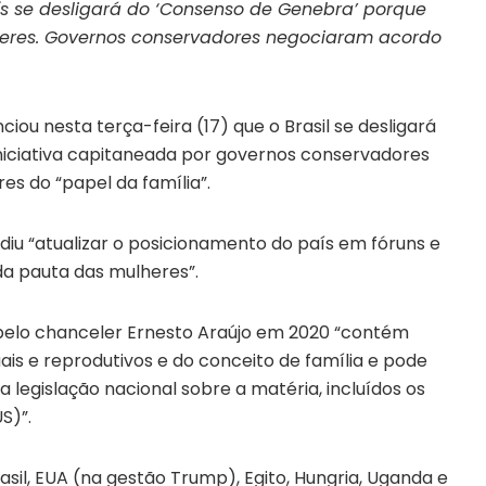
ís se desligará do ‘Consenso de Genebra’ porque
mulheres. Governos conservadores negociaram acordo
ciou nesta terça-feira (17) que o Brasil se desligará
iciativa capitaneada por governos conservadores
es do “papel da família”.
idiu “atualizar o posicionamento do país em fóruns e
a pauta das mulheres”.
pelo chanceler Ernesto Araújo em 2020 “contém
uais e reprodutivos e do conceito de família e pode
egislação nacional sobre a matéria, incluídos os
S)”.
sil, EUA (na gestão Trump), Egito, Hungria, Uganda e