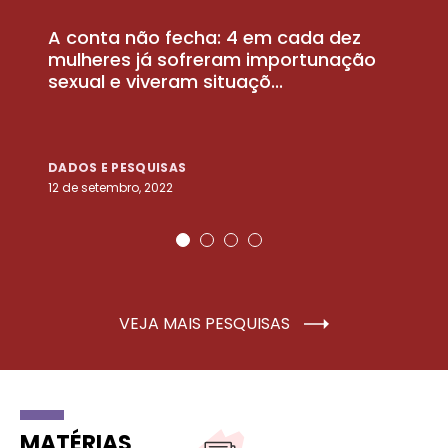
A conta não fecha: 4 em cada dez
P
la
mulheres já sofreram importunação
a
sexual e viveram situaçõ...
m
DADOS E PESQUISAS
D
12 de setembro, 2022
25
VEJA MAIS PESQUISAS
MATÉRIAS