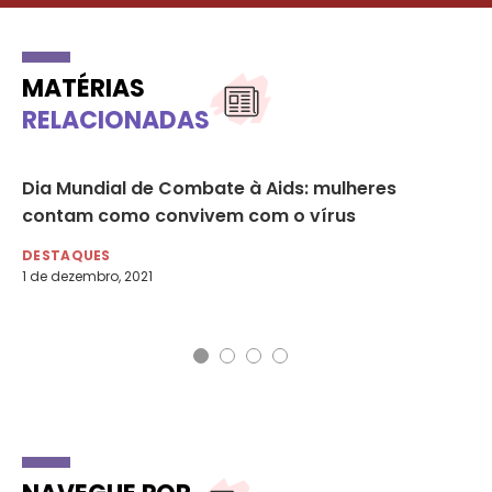
MATÉRIAS
RELACIONADAS
Dia Mundial de Combate à Aids: mulheres
TJ
contam como convivem com o vírus
fe
Pe
DESTAQUES
1 de dezembro, 2021
DE
14 