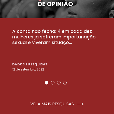
DE OPINIÃO
A conta não fecha: 4 em cada dez
P
la
mulheres já sofreram importunação
a
sexual e viveram situaçõ...
m
DADOS E PESQUISAS
D
12 de setembro, 2022
25
VEJA MAIS PESQUISAS