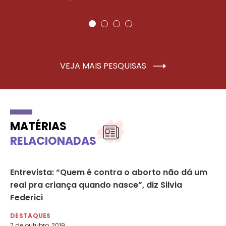
VEJA MAIS PESQUISAS
MATÉRIAS
RELACIONADAS
e
Entrevista: “Quem é contra o aborto não dá um
Mu
real pra criança quando nasce”, diz Silvia
pr
Federici
DE
1 d
DESTAQUES
7 de outubro, 2019