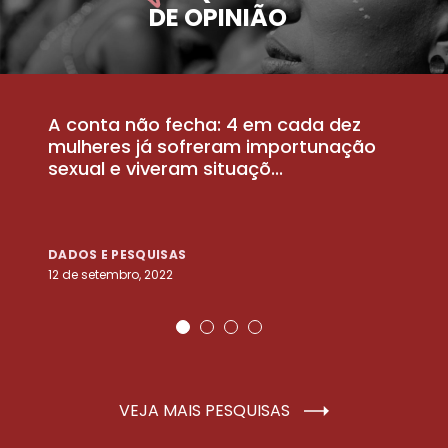
DE OPINIÃO
A conta não fecha: 4 em cada dez
P
la
mulheres já sofreram importunação
a
sexual e viveram situaçõ...
m
DADOS E PESQUISAS
D
12 de setembro, 2022
25
VEJA MAIS PESQUISAS