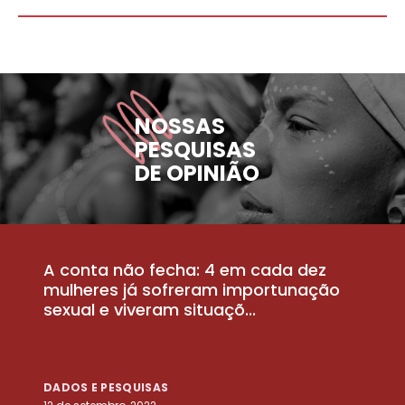
NOSSAS
PESQUISAS
DE OPINIÃO
A conta não fecha: 4 em cada dez
P
la
mulheres já sofreram importunação
a
sexual e viveram situaçõ...
m
DADOS E PESQUISAS
D