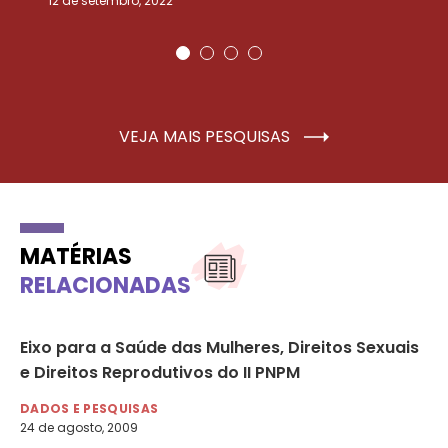
12 de setembro, 2022
25
VEJA MAIS PESQUISAS
MATÉRIAS
RELACIONADAS
es
Eixo para a Saúde das Mulheres, Direitos Sexuais
01
e Direitos Reprodutivos do II PNPM
co
DADOS E PESQUISAS
DA
24 de agosto, 2009
1 d