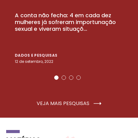
A conta não fecha: 4 em cada dez
P
la
mulheres já sofreram importunação
a
sexual e viveram situaçõ...
m
DADOS E PESQUISAS
D
12 de setembro, 2022
25
VEJA MAIS PESQUISAS