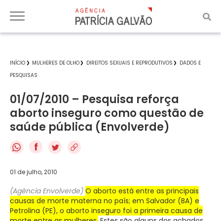
INÍCIO
MULHERES DE OLHO
DIREITOS SEXUAIS E REPRODUTIVOS
DADOS E
PESQUISAS
01/07/2010 – Pesquisa reforça
aborto inseguro como questão de
saúde pública (Envolverde)
f
01 de julho, 2010
(Agência Envolverde)
O aborto está entre as principais
causas de morte materna no país; em Salvador (BA) e
Petrolina (PE), o aborto inseguro foi a primeira causa de
morte entre as mulheres.
Estes são alguns dos achados