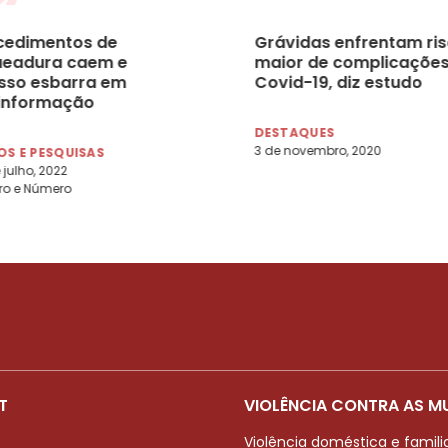
cedimentos de
Grávidas enfrentam ri
ueadura caem e
maior de complicações
sso esbarra em
Covid-19, diz estudo
informação
DESTAQUES
3 de novembro, 2020
S E PESQUISAS
 julho, 2022
ro e Número
T
VIOLÊNCIA CONTRA AS M
Violência doméstica e famili