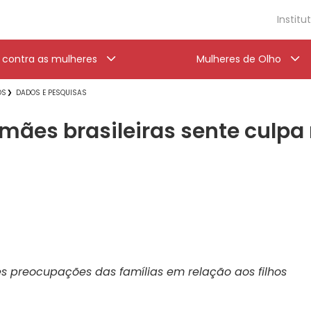
Institu
a contra as mulheres
Mulheres de Olho
OS
DADOS E PESQUISAS
ães brasileiras sente culpa 
 preocupações das famílias em relação aos filhos