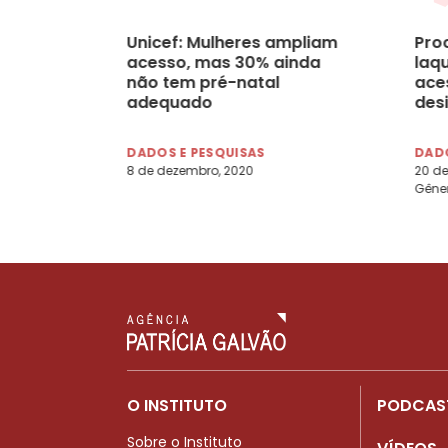
Unicef: Mulheres ampliam
Pro
acesso, mas 30% ainda
laq
não tem pré-natal
ace
adequado
des
DADOS E PESQUISAS
DADO
8 de dezembro, 2020
20 de
Gêne
O INSTITUTO
PODCAS
Sobre o Instituto