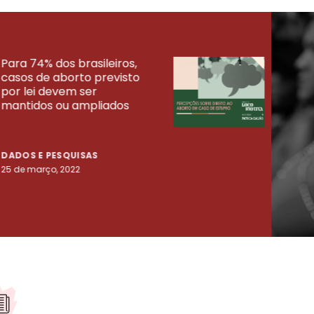
Para 74% dos brasileiros,
30% 
casos de aborto previsto
fora
UISAS
por lei devem ser
mort
mantidos ou ampliados
uma 
tenta
DADOS E PESQUISAS
DADO
25 de março, 2022
23 de