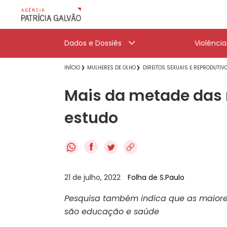
Dados e Dossiês
Violênci
INÍCIO
MULHERES DE OLHO
DIREITOS SEXUAIS E REPRODUTIV
Mais da metade das m
estudo
f
21 de julho, 2022
Folha de S.Paulo
Pesquisa também indica que as maiores
são educação e saúde