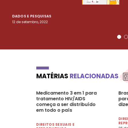
DADOS E PESQUISAS
12 de setembro, 2022
MATÉRIAS
RELACIONADAS
Medicamento 3 em 1 para
Bra
tratamento HIV/AIDS
par
começa a ser distribuído
diz
em todo o país
DIRE
REP
DIREITOS SEXUAIS E