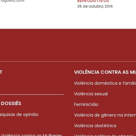
 agosto, 2015
REPRODUTIVOS
26 de outubro, 2014
T
VIOLÊNCIA CONTRA AS M
Violência doméstica e famili
Violência sexual
 DOSSIÊS
Feminicídio
squisas de opinião
Violência de gênero na inter
Violência obstétrica
 Violência contra as Mulheres