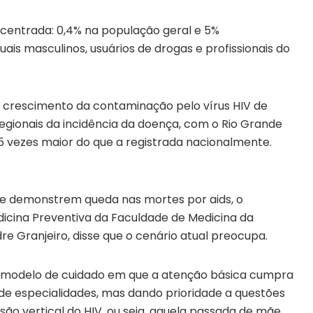
ncentrada: 0,4% na população geral e 5%
is masculinos, usuários de drogas e profissionais do
 crescimento da contaminação pelo vírus HIV de
egionais da incidência da doença, com o Rio Grande
5 vezes maior do que a registrada nacionalmente.
úde demonstrem queda nas mortes por aids, o
cina Preventiva da Faculdade de Medicina da
re Granjeiro, disse que o cenário atual preocupa.
m modelo de cuidado em que a atenção básica cumpra
 de especialidades, mas dando prioridade a questões
são vertical do HIV, ou seja, aquela passada de mãe