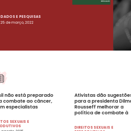
tenta
DADOS E PESQUISAS
DADO
25 de março, 2022
23 de
sil não está preparado
Ativistas dão sugestõe
a combate ao câncer,
para a presidenta Dilm
em especialistas
Rousseff melhorar a
política de combate à
Aids
ITOS SEXUAIS E
RODUTIVOS
DIREITOS SEXUAIS E