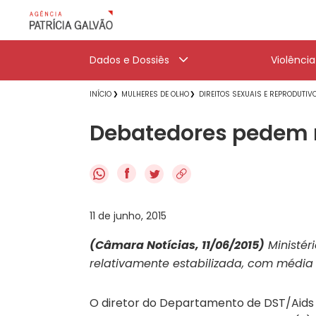
Dados e Dossiês
Violênci
INÍCIO
MULHERES DE OLHO
DIREITOS SEXUAIS E REPRODUTIV
Debatedores pedem n
f
11 de junho, 2015
(Câmara Notícias, 11/06/2015)
Ministér
relativamente estabilizada, com média
O diretor do Departamento de DST/Aids e 