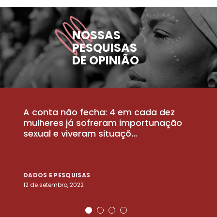
NOSSAS
PESQUISAS
DE OPINIÃO
A conta não fecha: 4 em cada dez
P
la
mulheres já sofreram importunação
a
sexual e viveram situaçõ...
m
DADOS E PESQUISAS
D
12 de setembro, 2022
25