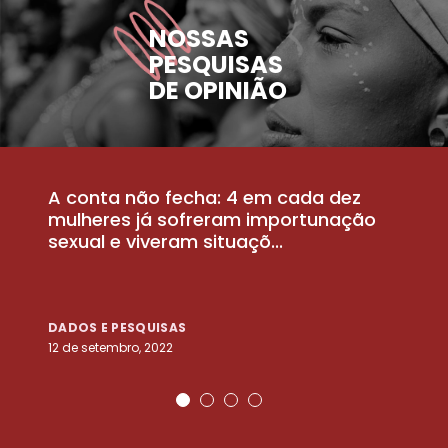
NOSSAS
PESQUISAS
DE OPINIÃO
A conta não fecha: 4 em cada dez
P
la
mulheres já sofreram importunação
a
sexual e viveram situaçõ...
m
DADOS E PESQUISAS
D
12 de setembro, 2022
25