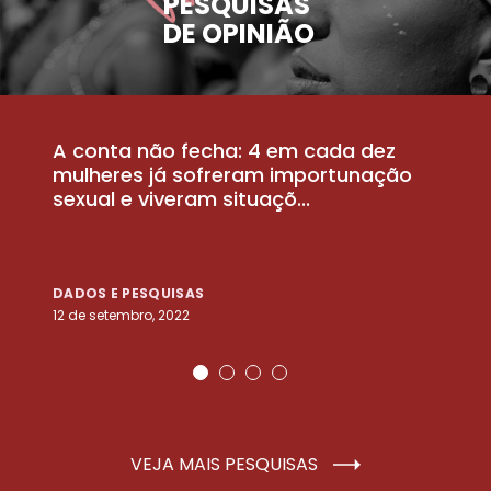
PESQUISAS
DE OPINIÃO
A conta não fecha: 4 em cada dez
P
la
mulheres já sofreram importunação
a
sexual e viveram situaçõ...
m
DADOS E PESQUISAS
D
12 de setembro, 2022
25
VEJA MAIS PESQUISAS