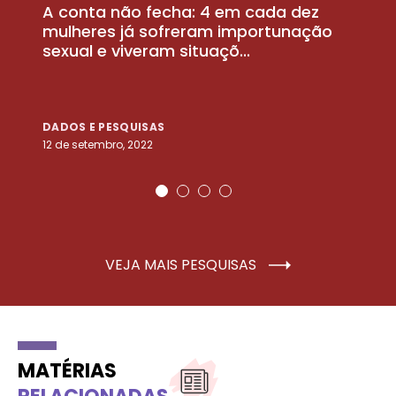
A conta não fecha: 4 em cada dez
P
la
mulheres já sofreram importunação
a
sexual e viveram situaçõ...
m
DADOS E PESQUISAS
D
12 de setembro, 2022
25
VEJA MAIS PESQUISAS
MATÉRIAS