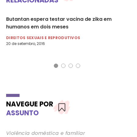
RELACIONADAS
rus
Butantan espera testar vacina de zika em
Du
na
humanos em dois meses
f
DIREITOS SEXUAIS E REPRODUTIVOS
CO
20 de setembro, 2016
26 
NAVEGUE POR
ASSUNTO
Violência doméstica e familiar