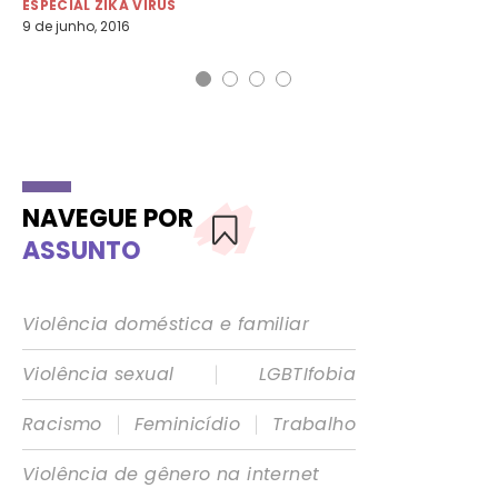
ESPECIAL ZIKA VIRUS
ES
9 de junho, 2016
12 
NAVEGUE POR
ASSUNTO
Violência doméstica e familiar
|
Violência sexual
LGBTIfobia
|
|
Racismo
Feminicídio
Trabalho
Violência de gênero na internet