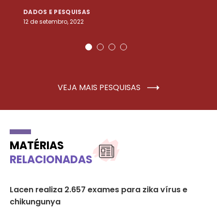
DADOS E PESQUISAS
D
12 de setembro, 2022
25
VEJA MAIS PESQUISAS
MATÉRIAS
RELACIONADAS
m
Lacen realiza 2.657 exames para zika vírus e
Em
chikungunya
so