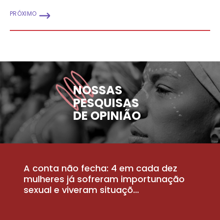
PRÓXIMO
NOSSAS
PESQUISAS
DE OPINIÃO
A conta não fecha: 4 em cada dez
P
la
mulheres já sofreram importunação
a
sexual e viveram situaçõ...
m