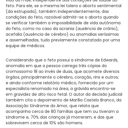
feto. Para ele, se a mesma lei tolera o aborto sentimental
(da estrupada), também independentemente, das
condições do feto, razoável admitir-se o aborto quando
se verificar também a impossibilidade de vida autônoma
do feto, como no caso da acrania (ausência de crânio),
acefalia (ausência de cérebro) ou anomalias seríssimas
e assemelhadas, tudo previamente constatado por uma
equipe de médicos.
Considerando que o feto possui a síndrome de Edwards,
anomalia em que a pessoa carrega três cópias do
cromossomo 18 ao invés de duas, que acomete diversos
órgãos, principalmente o cérebro, coração, rins e outros;
e ainda conforme relatório médico, fornecido por um
especialista renomado na área, a grávida encontra-se
em gravidez de alto risco fetal. O autor da decisão judicial
também cita o depoimento de Marília Castelo Branco, da
Associação Síndrome do Amor, que relata que
acompanha cerca de 80 famílias que tem ou tiveram a
síndrome e, 70% das crianças já morreram, e das que
sobrevivem cerca de 10% são homens.