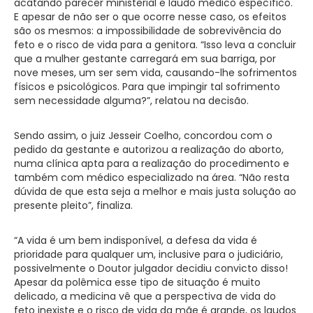
acatando parecer ministerial e laudo médico específico.
E apesar de não ser o que ocorre nesse caso, os efeitos
são os mesmos: a impossibilidade de sobrevivência do
feto e o risco de vida para a genitora. “Isso leva a concluir
que a mulher gestante carregará em sua barriga, por
nove meses, um ser sem vida, causando-lhe sofrimentos
físicos e psicológicos. Para que impingir tal sofrimento
sem necessidade alguma?”, relatou na decisão.
Sendo assim, o juiz Jesseir Coelho, concordou com o
pedido da gestante e autorizou a realização do aborto,
numa clínica apta para a realização do procedimento e
também com médico especializado na área. “Não resta
dúvida de que esta seja a melhor e mais justa solução ao
presente pleito”, finaliza.
“A vida é um bem indisponível, a defesa da vida é
prioridade para qualquer um, inclusive para o judiciário,
possivelmente o Doutor julgador decidiu convicto disso!
Apesar da polêmica esse tipo de situação é muito
delicado, a medicina vê que a perspectiva de vida do
feto inexiste e o risco de vida da mãe é grande, os laudos