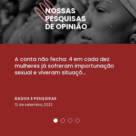
NOSSAS
PESQUISAS
DE OPINIÃO
A conta não fecha: 4 em cada dez
P
la
mulheres já sofreram importunação
a
sexual e viveram situaçõ...
m
DADOS E PESQUISAS
D
12 de setembro, 2022
25