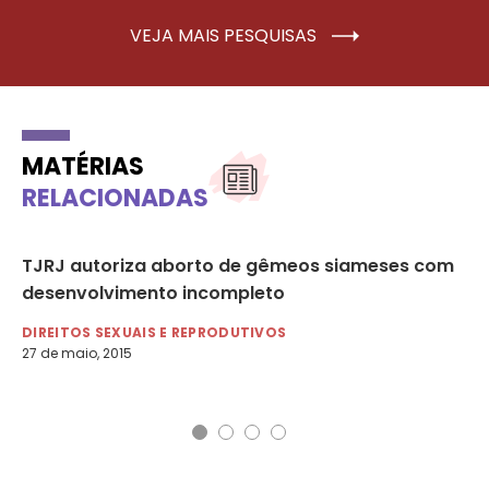
VEJA MAIS PESQUISAS
MATÉRIAS
RELACIONADAS
TJRJ autoriza aborto de gêmeos siameses com
To
da
desenvolvimento incompleto
nã
DIREITOS SEXUAIS E REPRODUTIVOS
AG
27 de maio, 2015
9 d