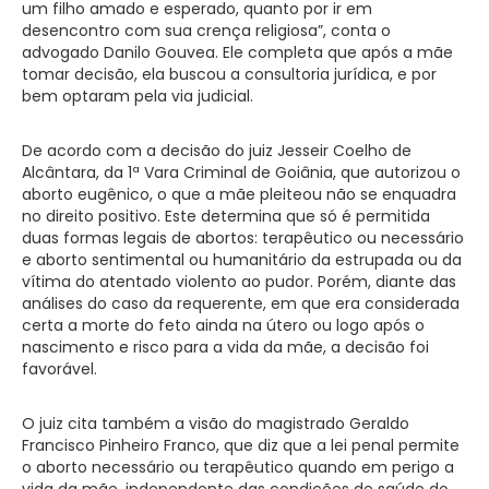
um filho amado e esperado, quanto por ir em
desencontro com sua crença religiosa”, conta o
advogado Danilo Gouvea. Ele completa que após a mãe
tomar decisão, ela buscou a consultoria jurídica, e por
bem optaram pela via judicial.
De acordo com a decisão do juiz Jesseir Coelho de
Alcântara, da 1ª Vara Criminal de Goiânia, que autorizou o
aborto eugênico, o que a mãe pleiteou não se enquadra
no direito positivo. Este determina que só é permitida
duas formas legais de abortos: terapêutico ou necessário
e aborto sentimental ou humanitário da estrupada ou da
vítima do atentado violento ao pudor. Porém, diante das
análises do caso da requerente, em que era considerada
certa a morte do feto ainda na útero ou logo após o
nascimento e risco para a vida da mãe, a decisão foi
favorável.
O juiz cita também a visão do magistrado Geraldo
Francisco Pinheiro Franco, que diz que a lei penal permite
o aborto necessário ou terapêutico quando em perigo a
vida da mãe, independente das condições de saúde do