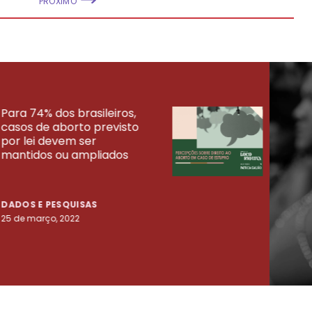
PRÓXIMO
Para 74% dos brasileiros,
30% 
casos de aborto previsto
fora
UISAS
por lei devem ser
mort
mantidos ou ampliados
uma 
tenta
DADOS E PESQUISAS
DADO
25 de março, 2022
23 de