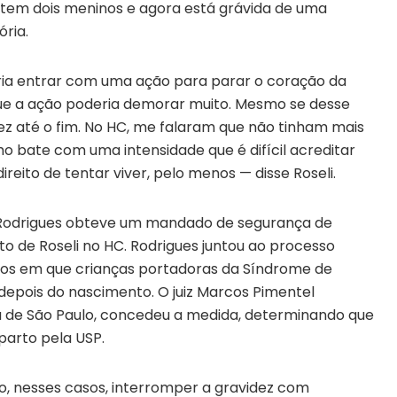
e tem dois meninos e agora está grávida de uma
ria.
ria entrar com uma ação para parar o coração da
que a ação poderia demorar muito. Mesmo se desse
idez até o fim. No HC, me falaram que não tinham mais
o bate com uma intensidade que é difícil acreditar
ireito de tentar viver, pelo menos — disse Roseli.
a Rodrigues obteve um mandado de segurança de
to de Roseli no HC. Rodrigues juntou ao processo
os em que crianças portadoras da Síndrome de
pois do nascimento. O juiz Marcos Pimentel
a de São Paulo, concedeu a medida, determinando que
parto pela USP.
omo, nesses casos, interromper a gravidez com