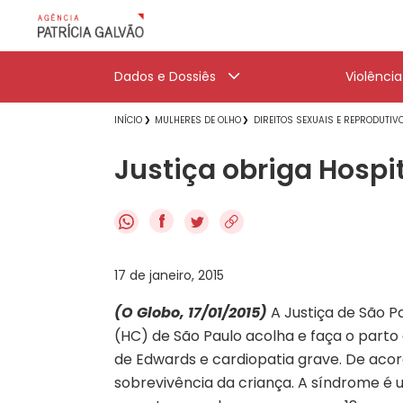
Dados e Dossiês
Violênci
INÍCIO
MULHERES DE OLHO
DIREITOS SEXUAIS E REPRODUTIV
Justiça obriga Hospit
f
17 de janeiro, 2015
(O Globo, 17/01/2015)
A Justiça de São P
(HC) de São Paulo acolha e faça o par
de Edwards e cardiopatia grave. De acor
sobrevivência da criança. A síndrome é