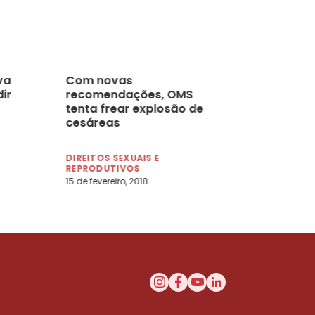
va
Com novas
ir
recomendações, OMS
tenta frear explosão de
cesáreas
DIREITOS SEXUAIS E
REPRODUTIVOS
15 de fevereiro, 2018