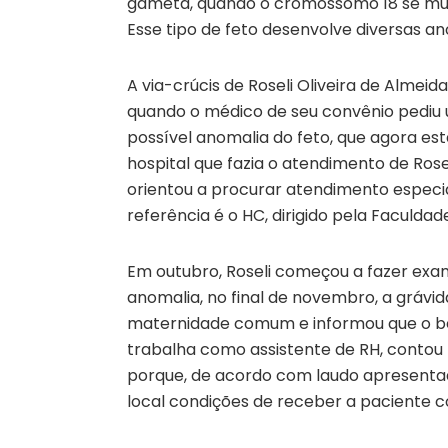
gameta, quando o cromossomo 18 se mul
Esse tipo de feto desenvolve diversas an
A via-crúcis de Roseli Oliveira de Almei
quando o médico de seu convênio pediu 
possível anomalia do feto, que agora es
hospital que fazia o atendimento de Rosel
orientou a procurar atendimento especia
referência é o HC, dirigido pela Faculdad
Em outubro, Roseli começou a fazer exam
anomalia, no final de novembro, a grávid
maternidade comum e informou que o beb
trabalha como assistente de RH, conto
porque, de acordo com laudo apresentado
local condições de receber a paciente 