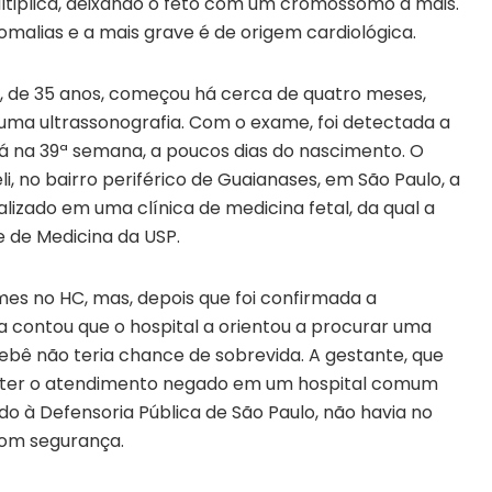
tiplica, deixando o feto com um cromossomo a mais.
omalias e a mais grave é de origem cardiológica.
da, de 35 anos, começou há cerca de quatro meses,
uma ultrassonografia. Com o exame, foi detectada a
tá na 39ª semana, a poucos dias do nascimento. O
i, no bairro periférico de Guaianases, em São Paulo, a
lizado em uma clínica de medicina fetal, da qual a
e de Medicina da USP.
es no HC, mas, depois que foi confirmada a
a contou que o hospital a orientou a procurar uma
ê não teria chance de sobrevida. A gestante, que
u ter o atendimento negado em um hospital comum
 à Defensoria Pública de São Paulo, não havia no
com segurança.