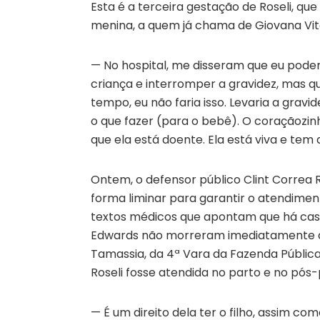
Esta é a terceira gestação de Roseli, qu
menina, a quem já chama de Giovana Vitó
— No hospital, me disseram que eu pode
criança e interromper a gravidez, mas 
tempo, eu não faria isso. Levaria a grav
o que fazer (para o bebê). O coraçãozinh
que ela está doente. Ela está viva e tem d
Ontem, o defensor público Clint Corre
forma liminar para garantir o atendimen
textos médicos que apontam que há cas
Edwards não morreram imediatamente de
Tamassia, da 4ª Vara da Fazenda Públic
Roseli fosse atendida no parto e no pós-
— É um direito dela ter o filho, assim c