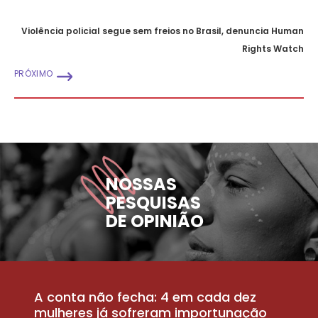
Violência policial segue sem freios no Brasil, denuncia Human
Rights Watch
PRÓXIMO
NOSSAS
PESQUISAS
DE OPINIÃO
A conta não fecha: 4 em cada dez
P
la
mulheres já sofreram importunação
a