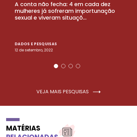
A conta não fecha: 4 em cada dez
P
la
mulheres já sofreram importunação
a
sexual e viveram situaçõ...
m
DADOS E PESQUISAS
D
12 de setembro, 2022
25
VEJA MAIS PESQUISAS
MATÉRIAS