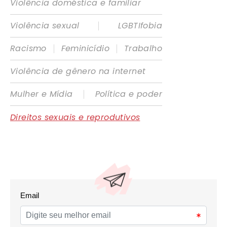
Violência doméstica e familiar
|
Violência sexual
LGBTIfobia
|
|
Racismo
Feminicídio
Trabalho
Violência de gênero na internet
|
Mulher e Mídia
Política e poder
Direitos sexuais e reprodutivos