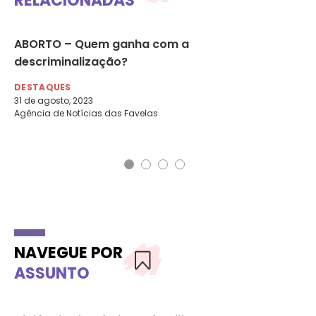
RELACIONADAS
TF
ABORTO – Quem ganha com a
To
descriminalização?
DE
20 
DESTAQUES
Por
31 de agosto, 2023
Agência de Notícias das Favelas
NAVEGUE POR
ASSUNTO