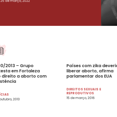
25 de março, 2022
23 de
10/2013 – Grupo
Países com zika dever
testa em Fortaleza
liberar aborto, afirma
o direito a aborto com
parlamentar dos EUA
istência
DIREITOS SEXUAIS E
REPRODUTIVOS
ÍCIAS
15 de março, 2016
outubro, 2013