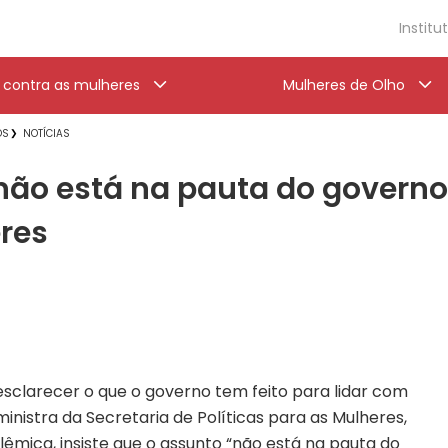
Institu
a contra as mulheres
Mulheres de Olho
OS
NOTÍCIAS
não está na pauta do governo’
res
sclarecer o que o governo tem feito para lidar com
inistra da Secretaria de Políticas para as Mulheres,
lêmica, insiste que o assunto “não está na pauta do