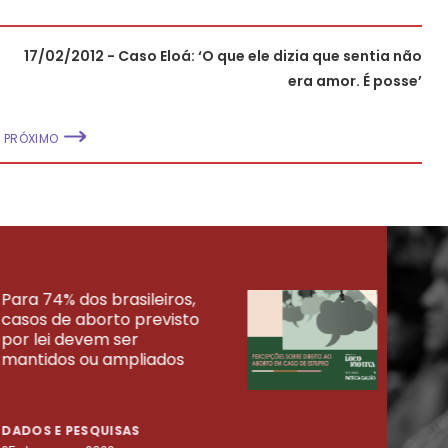
17/02/2012 - Caso Eloá: ‘O que ele dizia que sentia não
era amor. É posse’
PRÓXIMO
Para 74% dos brasileiros,
30% 
casos de aborto previsto
fora
UISAS
por lei devem ser
mort
mantidos ou ampliados
uma 
tenta
DADOS E PESQUISAS
DADO