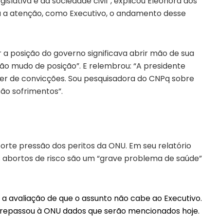
gislativa e da sociedade civil”, explicou Eleonora aos
 a atenção, como Executivo, o andamento desse
a posição do governo significava abrir mão de sua
 não mudo de posição”. E relembrou: “A presidente
her de convicções. Sou pesquisadora do CNPq sobre
são sofrimentos”.
forte pressão dos peritos da ONU. Em seu relatório
os abortos de risco são um “grave problema de saúde”
m a avaliação de que o assunto não cabe ao Executivo.
 repassou à ONU dados que serão mencionados hoje.