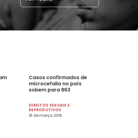
 novembro, 2021
15 de outubro
iam
Casos confirmados de
microcefalia no país
sobem para 863
DIREITOS SEXUAIS E
REPRODUTIVOS
16 de março, 2016