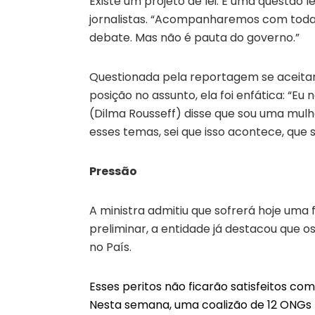
Existe um projeto de lei. É uma questão le
jornalistas. “Acompanharemos com toda
debate. Mas não é pauta do governo.”
Questionada pela reportagem se aceitar 
posição no assunto, ela foi enfática: “Eu
(Dilma Rousseff) disse que sou uma mul
esses temas, sei que isso acontece, que 
Pressão
A ministra admitiu que sofrerá hoje uma 
preliminar, a entidade já destacou que 
no País.
Esses peritos não ficarão satisfeitos co
Nesta semana, uma coalizão de 12 ONGs