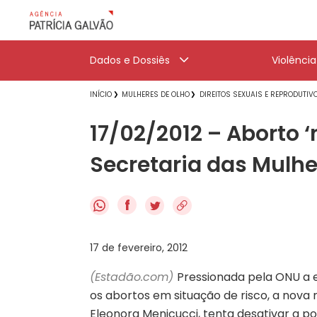
Dados e Dossiês
Violênci
INÍCIO
MULHERES DE OLHO
DIREITOS SEXUAIS E REPRODUTIV
17/02/2012 – Aborto ‘
Secretaria das Mulhe
f
17 de fevereiro, 2012
(Estadão.com)
Pressionada pela ONU a e
os abortos em situação de risco, a nova m
Eleonora Menicucci, tenta desativar a po