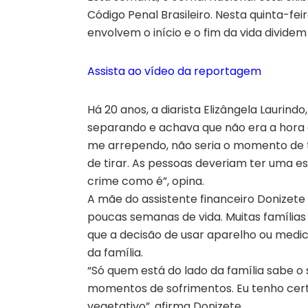
Código Penal Brasileiro. Nesta quinta-fe
envolvem o início e o fim da vida dividem
Assista ao vídeo da reportagem
Há 20 anos, a diarista Elizângela Laurind
separando e achava que não era a hora d
me arrependo, não seria o momento de te
de tirar. As pessoas deveriam ter uma es
crime como é”, opina.
A mãe do assistente financeiro Donizete
poucas semanas de vida. Muitas famílias 
que a decisão de usar aparelho ou medi
da família.
“Só quem está do lado da família sabe o 
momentos de sofrimentos. Eu tenho cert
vegetativo”, afirma Donizete.