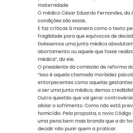
maternidade
O médico César Eduardo Fernandes, da Ass
condições são essas.
E faz críticas à maneira como o texto p
fragilidade para que equívocos de decis
tivéssemos uma junta médica absolutam
abortamento ou aquele que fosse reali
médica”, diz ele.
O presidente da comissão de reforma do C
“Isso é aquela chamada morbidez psicoló
entorpecentes como aquelas gestantes 
a ser uma junta médica, demos credibilida
Outra questão que vai gerar controvérsia
aliviar o sofrimento. Como não está prev
homicídio. Pela proposta, o novo Código 
uma pena bem mais branda que a do homicí
decidir não punir quem a praticar.