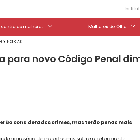
Institu
a contra as mulheres
Mulheres de Olho
OS
NOTÍCIAS
ta para novo Código Penal di
serão considerados crimes, mas terão penas mais
bindo uma série de reportagens sobre a reforma do