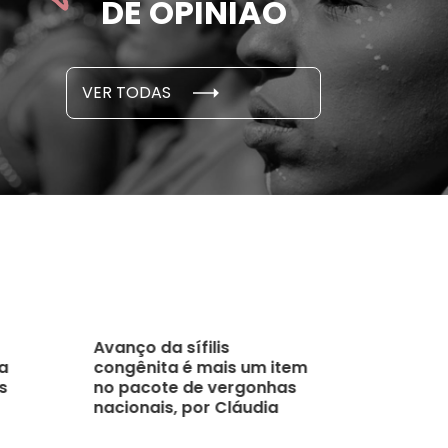
DE OPINIÃO
em cada 6 já sofreu
cidade
...
S E PESQUISAS
DADOS E P
VER TODAS
 novembro, 2021
15 de outubro
Avanço da sífilis
a
congênita é mais um item
s
no pacote de vergonhas
nacionais, por Cláudia
Collucci