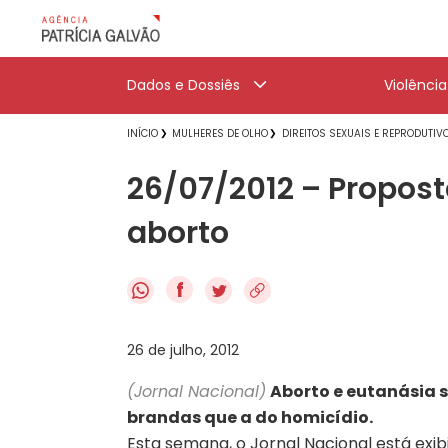
Dados e Dossiês
Violênci
INÍCIO
MULHERES DE OLHO
DIREITOS SEXUAIS E REPRODUTIV
26/07/2012 – Propos
aborto
f
26 de julho, 2012
(Jornal Nacional)
Aborto e eutanásia 
brandas que a do homicídio.
Esta semana, o Jornal Nacional está exi