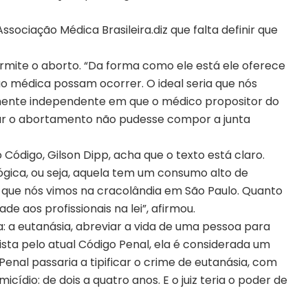
ociação Médica Brasileira.diz que falta definir que
ermite o aborto. “Da forma como ele está ele oferece
ão médica possam ocorrer. O ideal seria que nós
ente independente em que o médico propositor do
zar o abortamento não pudesse compor a junta
ódigo, Gilson Dipp, acha que o texto está claro.
gica, ou seja, aquela tem um consumo alto de
que nós vimos na cracolândia em São Paulo. Quanto
de aos profissionais na lei”, afirmou.
: a eutanásia, abreviar a vida de uma pessoa para
ista pelo atual Código Penal, ela é considerada um
Penal passaria a tipificar o crime de eutanásia, com
dio: de dois a quatro anos. E o juiz teria o poder de