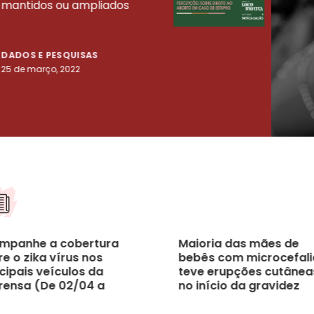
mantidos ou ampliados
uma 
tenta
DADOS E PESQUISAS
DADO
25 de março, 2022
23 de
mpanhe a cobertura
Maioria das mães de
e o zika vírus nos
bebês com microcefali
cipais veículos da
teve erupções cutânea
rensa (De 02/04 a
no início da gravidez
04)