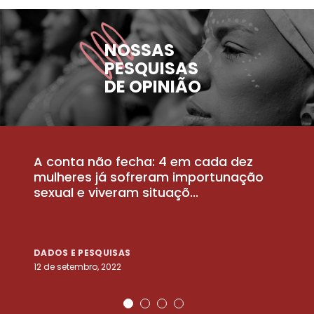
NOSSAS
PESQUISAS
DE OPINIÃO
A conta não fecha: 4 em cada dez
P
la
mulheres já sofreram importunação
a
sexual e viveram situaçõ...
m
DADOS E PESQUISAS
D
12 de setembro, 2022
25