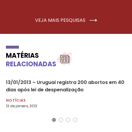
VEJA MAIS PESQUISAS
MATÉRIAS
RELACIONADAS
var
13/01/2013 – Uruguai registra 200 abortos em 40
Nú
dias após lei de despenalização
tr
NOTÍCIAS
DI
13 de janeiro, 2013
29 