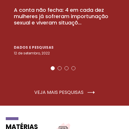
A conta não fecha: 4 em cada dez
P
la
mulheres já sofreram importunação
a
sexual e viveram situaçõ...
m
DADOS E PESQUISAS
D
12 de setembro, 2022
25
VEJA MAIS PESQUISAS
MATÉRIAS