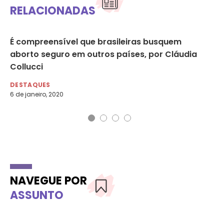
RELACIONADAS
É compreensível que brasileiras busquem
OM
aborto seguro em outros países, por Cláudia
du
Collucci
DE
6 d
DESTAQUES
6 de janeiro, 2020
NAVEGUE POR
ASSUNTO