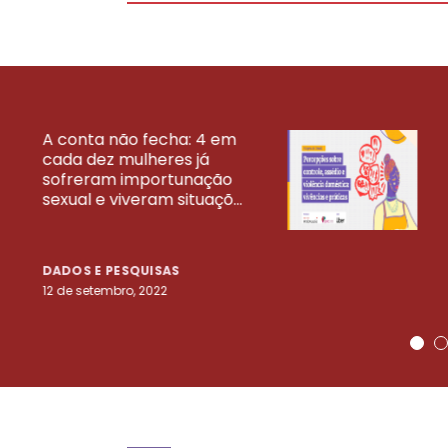
A conta não fecha: 4 em
cada dez mulheres já
VEJA MAIS PESQ
sofreram importunação
sexual e viveram situaçõ...
DADOS E PESQUISAS
12 de setembro, 2022