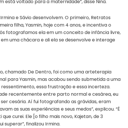
em está voltado para a maternidade”, disse Nina.
e Irmina e Sávio desenvolvem. O primeiro, Retratos
eira filha, Yasmin, hoje com 4 anos, e incentiva o
ós fotografamos ela em um conceito de infância livre,
em uma chácara e ali ela se desenvolve e interage
eto, chamado De Dentro, foi como uma arteterapia
rmal para Yasmin, mas acabou sendo submetida a uma
 ressentimento, essa frustração e essa incerteza.
ade recentemente entre parto normal e cesárea, eu
ser cesária. Aí fui fotografando as grávidas, eram
avam as suas experiências e seus medos”, explicou. “É
que curei. Ele [o filho mais novo, Kajetan, de 3
superar”, finalizou Irmina.