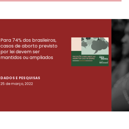
Para 74% dos brasileiros,
30% 
casos de aborto previsto
fora
UISAS
por lei devem ser
mort
mantidos ou ampliados
uma 
tenta
DADOS E PESQUISAS
DADO
25 de março, 2022
23 de