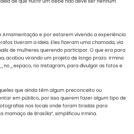
 ideia de que nutrir um bebê não deve ser nenhum
e Amamentação e por estarem vivendo a experiência
rafos tiveram a ideia. Eles fizeram uma chamada, via
ils de mulheres querendo participar. O que era para
, acabou virando um projeto de longo prazo. Irmina
_no_espaco, no Instagram, para divulgar as fotos e
àqueles que ainda têm algum preconceito ou
ar em público, por isso querem fazer algum tipo de
tografias nos locais onde foram tiradas para
mamaço de Brasília”, simplificou Irmina.