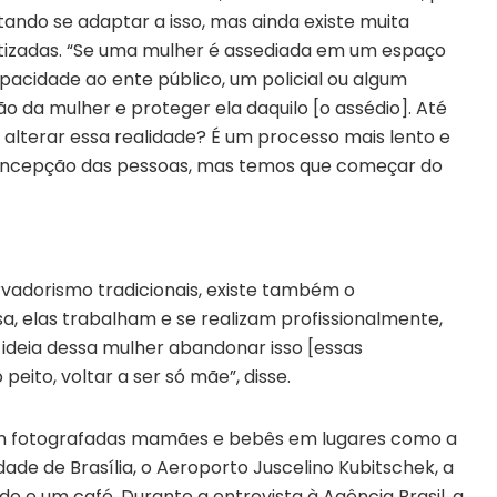
ntando se adaptar a isso, mas ainda existe muita
atizadas. “Se uma mulher é assediada em um espaço
pacidade ao ente público, um policial ou algum
ão da mulher e proteger ela daquilo [o assédio]. Até
alterar essa realidade? É um processo mais lento e
 concepção das pessoas, mas temos que começar do
vadorismo tradicionais, existe também o
a, elas trabalham e se realizam profissionalmente,
ideia dessa mulher abandonar isso [essas
 peito, voltar a ser só mãe”, disse.
am fotografadas mamães e bebês em lugares como a
dade de Brasília, o Aeroporto Juscelino Kubitschek, a
 e um café. Durante a entrevista à Agência Brasil, a