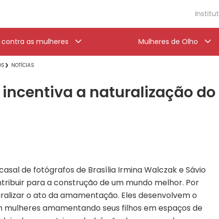
Institu
a contra as mulheres
Mulheres de Olho
OS
NOTÍCIAS
s incentiva a naturalização 
casal de fotógrafos de Brasília Irmina Walczak e Sávio
tribuir para a construção de um mundo melhor. Por
turalizar o ato da amamentação. Eles desenvolvem o
m mulheres amamentando seus filhos em espaços de