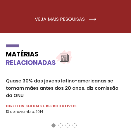
VEJA MAIS PESQUISAS
MATÉRIAS
RELACIONADAS
 à
Quase 30% das jovens latino-americanas se
Ve
tornam mães antes dos 20 anos, diz comissão
na
da ONU
DI
17 
DIREITOS SEXUAIS E REPRODUTIVOS
13 de novembro, 2014