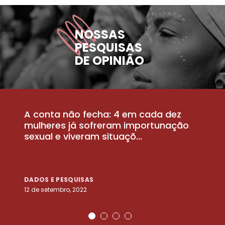
NOSSAS
PESQUISAS
DE OPINIÃO
A conta não fecha: 4 em cada dez
P
la
mulheres já sofreram importunação
a
sexual e viveram situaçõ...
m
DADOS E PESQUISAS
D
12 de setembro, 2022
25