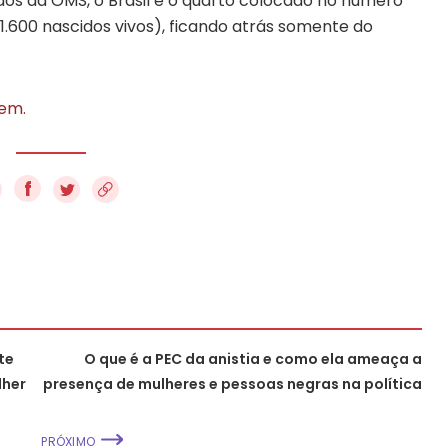
os da OMS, o Brasil é o quarto colocado no número
1.600 nascidos vivos), ficando atrás somente do
gem.
f
te
O que é a PEC da anistia e como ela ameaça a
lher
presença de mulheres e pessoas negras na política
PRÓXIMO