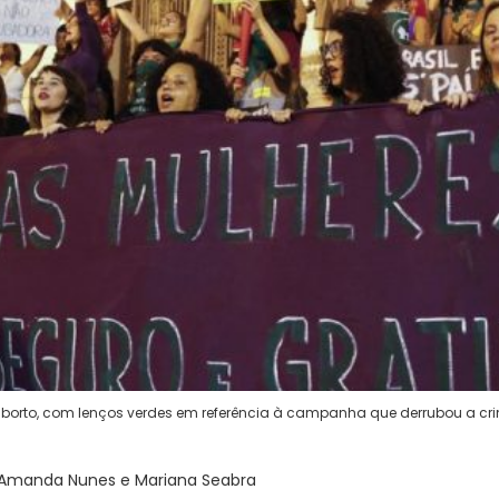
borto, com lenços verdes em referência à campanha que derrubou a cri
, Amanda Nunes e Mariana Seabra