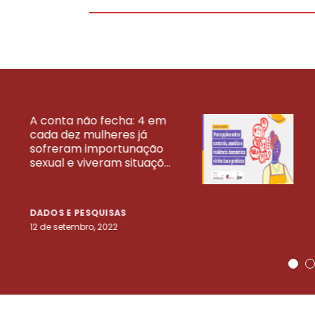
A conta não fecha: 4 em
cada dez mulheres já
VEJA MAIS PESQ
sofreram importunação
sexual e viveram situaçõ...
DADOS E PESQUISAS
12 de setembro, 2022