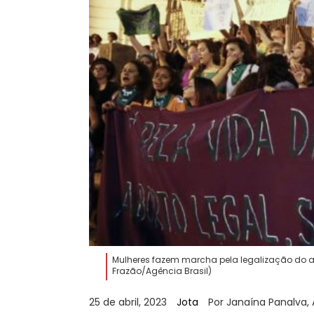
Mulheres fazem marcha pela legalização do a
Frazão/Agência Brasil)
25 de abril, 2023
Jota
Por Janaína Panalva