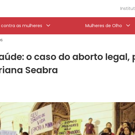
Institu
a contra as mulheres
Mulheres de Olho
OS
úde: o caso do aborto legal, 
iana Seabra