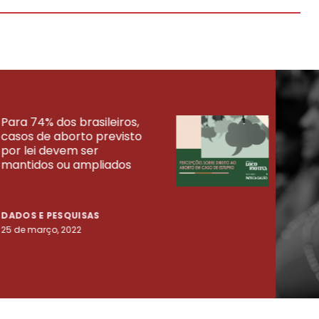
Para 74% dos brasileiros,
30% 
casos de aborto previsto
fora
UISAS
por lei devem ser
mort
mantidos ou ampliados
uma 
tenta
DADOS E PESQUISAS
DADO
25 de março, 2022
23 de