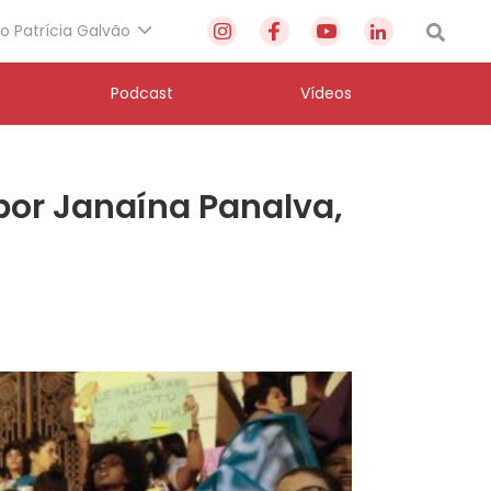
to Patrícia Galvão
Podcast
Vídeos
por Janaína Panalva,