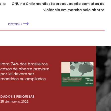
o: a
ONU no Chile manifesta preocupação com atos de
violência em marcha pelo aborto
PRÓXIMO
Para 74% dos brasileiros,
30% 
casos de aborto previsto
fora
UISAS
por lei devem ser
mort
mantidos ou ampliados
uma 
tenta
DADOS E PESQUISAS
DADO
25 de março, 2022
23 de