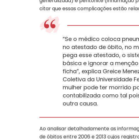
generalizada) e peritonite (inflamação 
citar que essas complicações estão rela
“Se o médico coloca pneum
no atestado de óbito, no 
pega esse atestado, o sis
básica e ignorar a menção
ficha”, explica Greice Men
Coletiva da Universidade Fe
mulher pode ter morrido po
contabilizada como tal po
outra causa.
Ao analisar detalhadamente as informaçõ
de óbitos entre 2006 e 2013 cujos regis