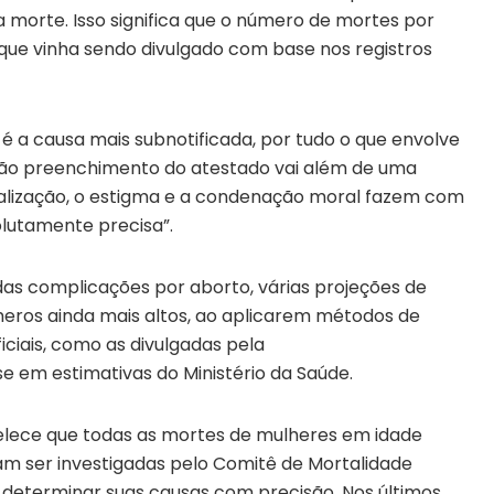
morte. Isso significa que o número de mortes por
que vinha sendo divulgado com base nos registros
é a causa mais subnotificada, por tudo o que envolve
 não preenchimento do atestado vai além de uma
inalização, o estigma e a condenação moral fazem com
olutamente precisa”.
das complicações por aborto, várias projeções de
eros ainda mais altos, ao aplicarem métodos de
iciais, como as divulgadas pela
e em estimativas do Ministério da Saúde.
belece que todas as mortes de mulheres em idade
isam ser investigadas pelo Comitê de Mortalidade
 determinar suas causas com precisão. Nos últimos