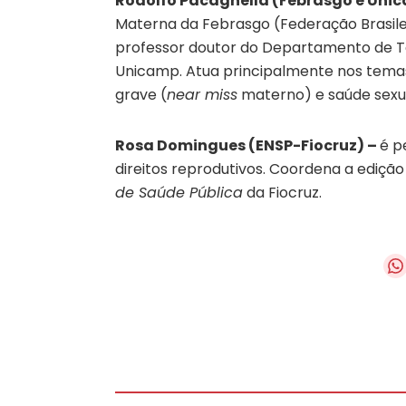
Rodolfo Pacagnella (Febrasgo e Uni
Materna da Febrasgo (Federação Brasilei
professor doutor do Departamento de T
Unicamp. Atua principalmente nos tem
grave (
near miss
materno) e saúde sexua
Rosa Domingues (ENSP-Fiocruz) –
é p
direitos reprodutivos. Coordena a ediçã
de Saúde Pública
da Fiocruz.