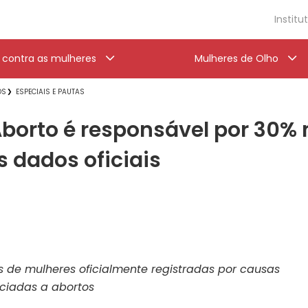
Institu
a contra as mulheres
Mulheres de Olho
OS
ESPECIAIS E PAUTAS
Aborto é responsável por 30%
s dados oficiais
s de mulheres oficialmente registradas por causas
ociadas a abortos