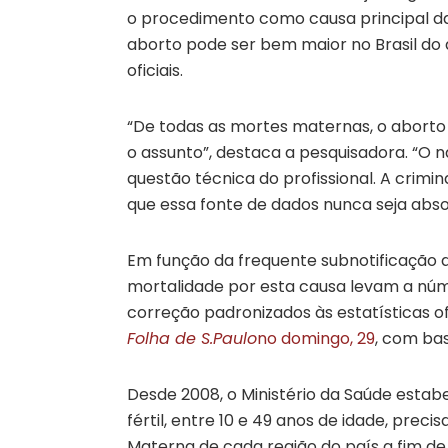
o procedimento como causa principal da 
aborto pode ser bem maior no Brasil do 
oficiais.
“De todas as mortes maternas, o aborto 
o assunto”, destaca a pesquisadora. “O
questão técnica do profissional. A crim
que essa fonte de dados nunca seja abs
Em função da frequente subnotificação 
mortalidade por esta causa levam a núm
correção padronizados às estatísticas of
Folha de S.Paulo
no domingo, 29
, com bas
Desde 2008, o Ministério da Saúde esta
fértil, entre 10 e 49 anos de idade, prec
Materna de cada região do país a fim de