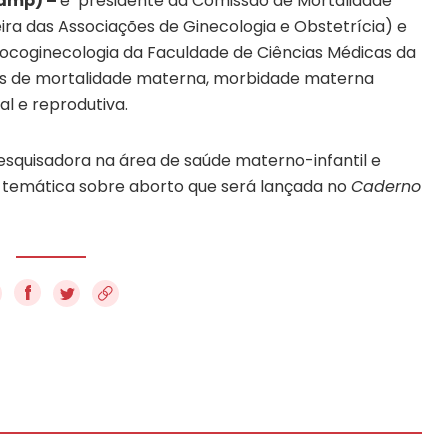
camp) –
é presidente da Comissão de Mortalidade
ra das Associações de Ginecologia e Obstetrícia) e
ocoginecologia da Faculdade de Ciências Médicas da
as de mortalidade materna, morbidade materna
l e reprodutiva.
esquisadora na área de saúde materno-infantil e
o temática sobre aborto que será lançada no
Caderno
f