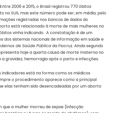
Entre 2006 e 2015, o Brasil registrou 770 óbitos
o no SUS, mas este número pode ser, em média, pelo
rmações registradas nos bancos de dados do
o aborto está relacionado à morte de mais mulheres no
s óbitos vinha indicando. A constatação é de um
cos dos sistemas nacionais de informação em saúde e
dernos de Saúde Pública
da Fiocruz. Ainda segundo
representa hoje a quarta causa de morte materna no
te a gravidez, hemorragia após o parto e infecções.
os indicadores está na forma como os médicos
empre o procedimento aparece como a principal
ue elas tenham sido desencadeadas por um aborto
tam que a mulher morreu de sepse (infecção