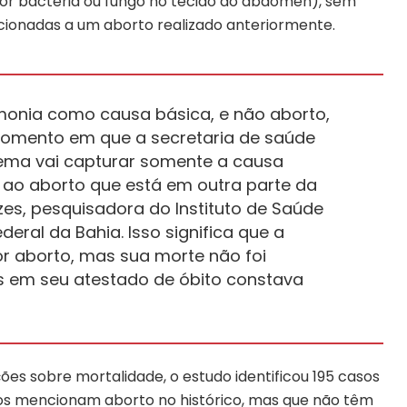
por bactéria ou fungo no tecido do abdômen), sem
cionadas a um aborto realizado anteriormente.
onia como causa básica, e não aborto,
momento em que a secretaria de saúde
tema vai capturar somente a causa
 ao aborto que está em outra parte da
ezes, pesquisadora do Instituto de Saúde
deral da Bahia. Isso significa que a
r aborto, mas sua morte não foi
is em seu atestado de óbito constava
es sobre mortalidade, o estudo identificou 195 casos
tros mencionam aborto no histórico, mas que não têm