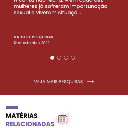
la
mulheres já sofreram importunação
a
sexual e viveram situaçõ...
m
DADOS E PESQUISAS
D
12 de setembro, 2022
25
VEJA MAIS PESQUISAS
MATÉRIAS
RELACIONADAS