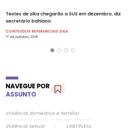
Testes de zika chegarão a SUS em dezembro, diz
Es
secretário bahiano
pr
CONTEUDOS REFERENCIAIS ZIKA
DI
17 de outubro, 2016
3 d
NAVEGUE POR
ASSUNTO
Violência doméstica e familiar
|
Violência sexual
LGBTIfobia