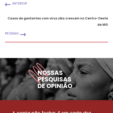
ANTERIOR
Casos de gestantes com vírus zika crescem no Centro-Oeste
de MG
PRÓXIMO
NOSSAS
PESQUISAS
DE OPINIÃO
A conta não fecha: 4 em cada dez
P