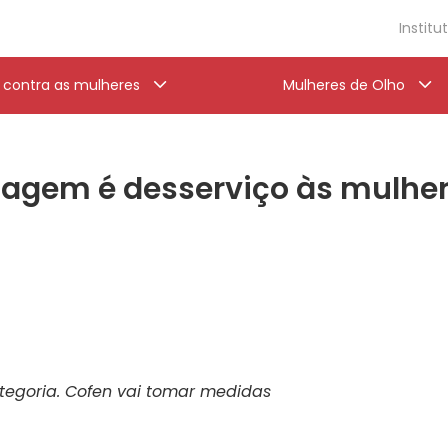
Institu
a contra as mulheres
Mulheres de Olho
magem é desserviço às mulher
tegoria. Cofen vai tomar medidas