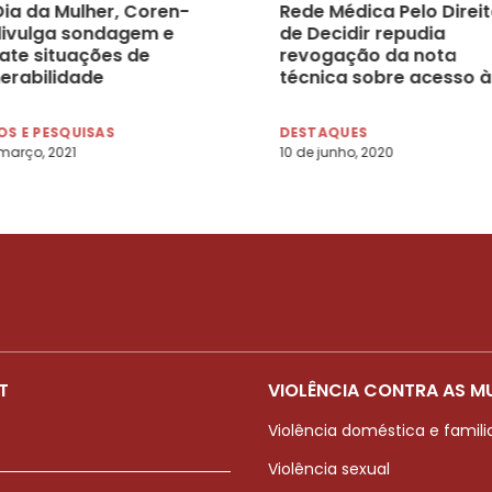
Dia da Mulher, Coren-
Rede Médica Pelo Direi
divulga sondagem e
de Decidir repudia
ate situações de
revogação da nota
nerabilidade
técnica sobre acesso à
saúde sexual e
reprodutiva durante
S E PESQUISAS
DESTAQUES
pandemia
março, 2021
10 de junho, 2020
T
VIOLÊNCIA CONTRA AS M
Violência doméstica e famili
Violência sexual