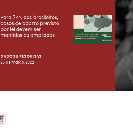
Para 74% dos brasileiros,
30% 
casos de aborto previsto
fora
UISAS
por lei devem ser
mort
mantidos ou ampliados
uma 
tenta
DADOS E PESQUISAS
DADO
25 de março, 2022
23 de