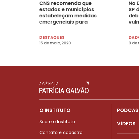
CNS recomenda que
No 
estados e municípios
SP 
estabeleçam medidas
deb
emergenciais para
vul
mulheres trabalhadoras
do SUS
DESTAQUES
DADO
15 de maio, 2020
8 de 
O INSTITUTO
PODCAS
Sobre o Instituto
VÍDEOS
Contato e cadastro