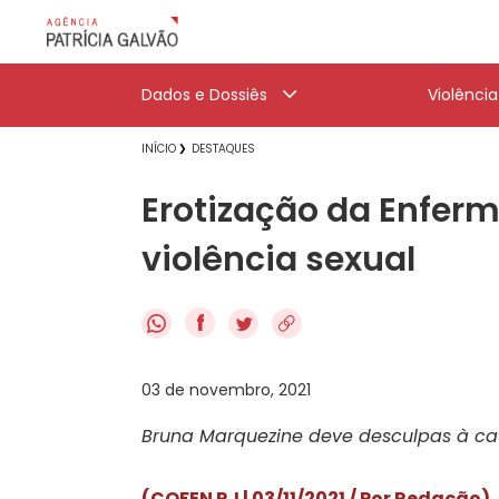
Dados e Dossiês
Violênci
INÍCIO
DESTAQUES
Erotização da Enfer
violência sexual
f
03 de novembro, 2021
Bruna Marquezine deve desculpas à ca
(COFEN RJ | 03/11/2021 / Por Redação)