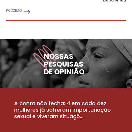
baixa renda
PRÓXIMO
NOSSAS
PESQUISAS
DE OPINIÃO
A conta não fecha: 4 em cada dez
P
la
mulheres já sofreram importunação
a
sexual e viveram situaçõ...
m