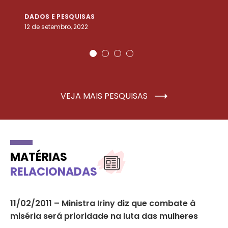
DADOS E PESQUISAS
D
12 de setembro, 2022
25
VEJA MAIS PESQUISAS
MATÉRIAS
RELACIONADAS
11/02/2011 – Ministra Iriny diz que combate à
13
miséria será prioridade na luta das mulheres
só