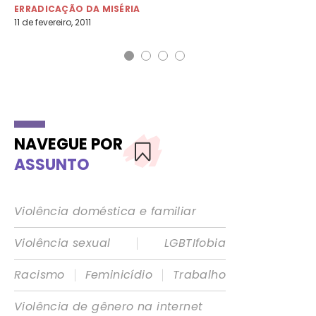
ERRADICAÇÃO DA MISÉRIA
ER
11 de fevereiro, 2011
13 
NAVEGUE POR
ASSUNTO
Violência doméstica e familiar
|
Violência sexual
LGBTIfobia
|
|
Racismo
Feminicídio
Trabalho
Violência de gênero na internet