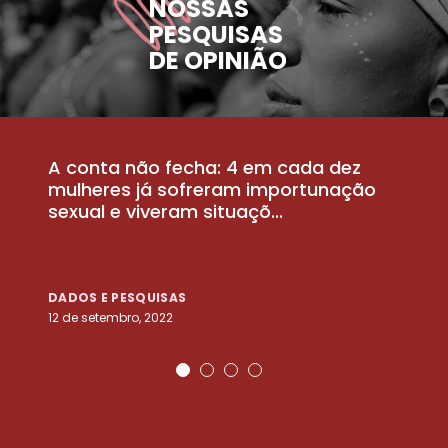
NOSSAS
PESQUISAS
DE OPINIÃO
A conta não fecha: 4 em cada dez
P
la
mulheres já sofreram importunação
a
sexual e viveram situaçõ...
m
DADOS E PESQUISAS
D
12 de setembro, 2022
25