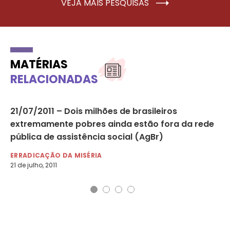
VEJA MAIS PESQUISAS
MATÉRIAS
RELACIONADAS
21/07/2011 – Dois milhões de brasileiros
17
ho
extremamente pobres ainda estão fora da rede
pr
pública de assistência social (AgBr)
mu
ERRADICAÇÃO DA MISÉRIA
ER
21 de julho, 2011
17 