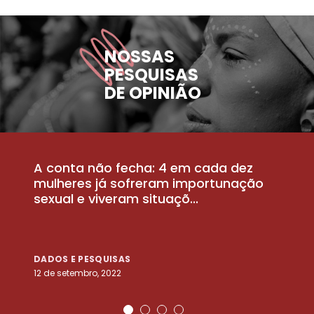
NOSSAS
PESQUISAS
DE OPINIÃO
A conta não fecha: 4 em cada dez
P
la
mulheres já sofreram importunação
a
sexual e viveram situaçõ...
m
DADOS E PESQUISAS
D
12 de setembro, 2022
25