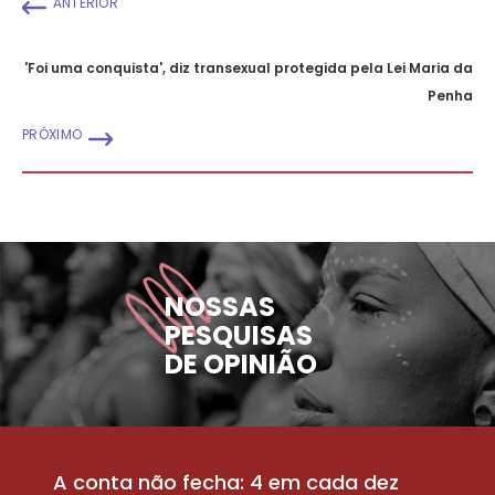
ANTERIOR
'Foi uma conquista', diz transexual protegida pela Lei Maria da
Penha
PRÓXIMO
NOSSAS
PESQUISAS
DE OPINIÃO
A conta não fecha: 4 em cada dez
P