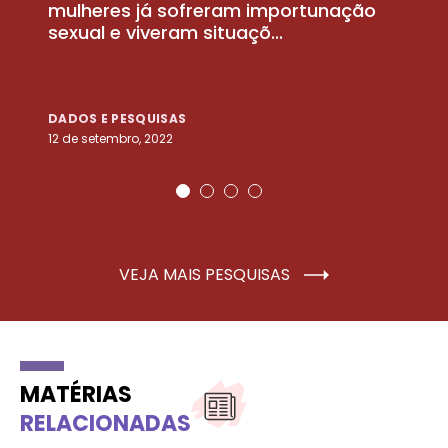
la
mulheres já sofreram importunação
a
sexual e viveram situaçõ...
m
DADOS E PESQUISAS
D
12 de setembro, 2022
25
VEJA MAIS PESQUISAS
MATÉRIAS
RELACIONADAS