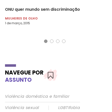
ONU quer mundo sem discriminação
Vo
ca
MULHERES DE OLHO
1 de março, 2015
MU
7 d
NAVEGUE POR
ASSUNTO
Violência doméstica e familiar
|
Violência sexual
LGBTIfobia