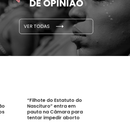
DE OPINIÃO
em cada 6 já sofreu
cidade
...
S E PESQUISAS
DADOS E P
VER TODAS
 novembro, 2021
15 de outubro
“Filhote do Estatuto do
ão
Nascituro” entra em
os
pauta na Câmara para
tentar impedir aborto