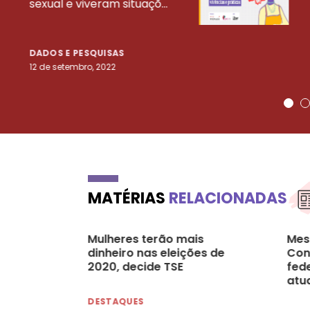
sexual e viveram situaçõ...
DADOS E PESQUISAS
12 de setembro, 2022
MATÉRIAS
RELACIONADAS
Mulheres terão mais
Mes
dinheiro nas eleições de
Con
2020, decide TSE
fed
atua
das
DESTAQUES