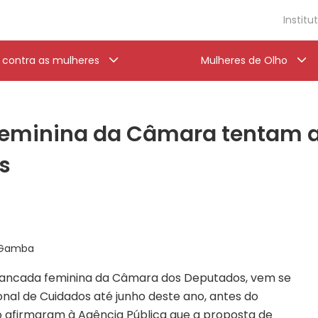
Institu
a contra as mulheres
Mulheres de Olho
eminina da Câmara tentam ap
s
a Gamba
bancada feminina da Câmara dos Deputados, vem se
onal de Cuidados até junho deste ano, antes do
 afirmaram à Agência Pública que a proposta de