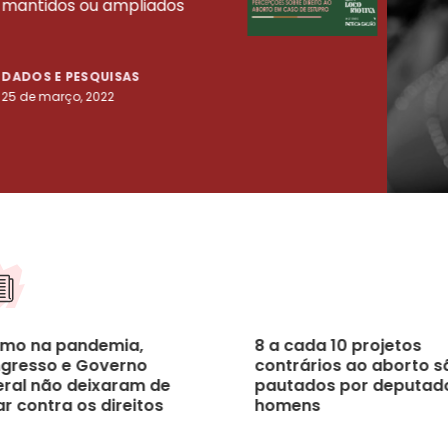
mantidos ou ampliados
uma 
tenta
DADOS E PESQUISAS
DADO
25 de março, 2022
23 de
mo na pandemia,
8 a cada 10 projetos
gresso e Governo
contrários ao aborto s
eral não deixaram de
pautados por deputad
r contra os direitos
homens
 mulheres