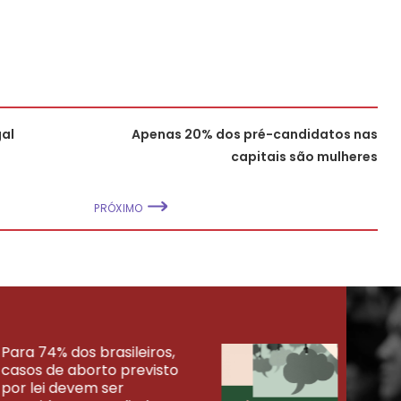
al
Apenas 20% dos pré-candidatos nas
capitais são mulheres
PRÓXIMO
Para 74% dos brasileiros,
30% 
casos de aborto previsto
fora
UISAS
por lei devem ser
mort