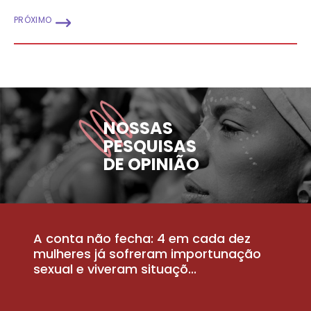
PRÓXIMO
NOSSAS
PESQUISAS
DE OPINIÃO
A conta não fecha: 4 em cada dez
P
la
mulheres já sofreram importunação
a
sexual e viveram situaçõ...
m