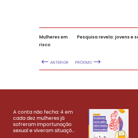
Mulheres em
Pesquisa revela: jovens e 
risco
ANTERIOR
PRÓXIMO
A conta não fecha: 4 em
cada dez mulheres já
VEJA MAIS PESQ
sofreram importunação
sexual e viveram situaçõ...