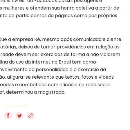
ens Livres” do Facebook possui postagens e
s mulheres e ofendem sua honra coletiva a partir de
nto de participantes da páginas como dos próprios
 que a empresa Ré, mesmo após comunicada e ciente
atórias, deixou de tomar providências em relação às
iberdade devem ser exercidos de forma a não violarem
iplina do uso da internet no Brasil tem como
nvolvimento da personalidade e o exercício da
ão, afigura-se relevante que textos, fotos e vídeos
eados e combatidos com eficácia na rede social
o”, determinou a magistrada.
f