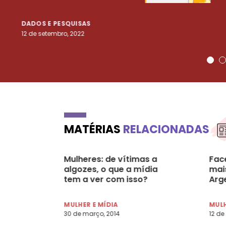
DADOS E PESQUISAS
12 de setembro, 2022
MATÉRIAS
RELACIONADAS
Mulheres: de vítimas a
Fac
algozes, o que a mídia
mai
tem a ver com isso?
Arg
MULHER E MÍDIA
MULH
30 de março, 2014
12 de