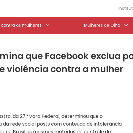
Institu
a contra as mulheres
Mulheres de Olho
ermina que Facebook exclua 
 e violência contra a mulher
Castro, da 27ª Vara Federal, determinou que o
a da rede social posts com conteúdo de intolerância,
ndo no Brasil os mesmos métodos de controle de