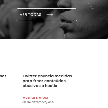
S E PESQUISAS
DADOS E P
VER TODAS
 novembro, 2021
15 de outubro
net
Twitter anuncia medidas
para frear conteúdos
abusivos e hostis
MULHER E MÍDIA
30 de dezembro, 2015