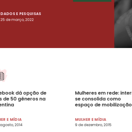
DADOS E PESQUISAS
DADO
25 de março, 2022
23 de
ebook dá opção de
Mulheres em rede: inter
s de 50 gêneros na
se consolida como
entina
espaço de mobilização
ER E MÍDIA
MULHER E MÍDIA
 agosto, 2014
9 de dezembro, 2015