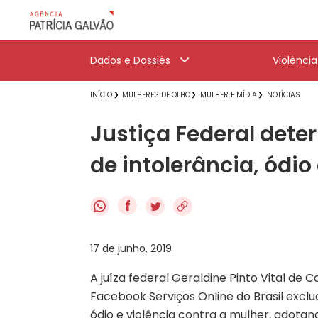
Dados e Dossiês
Violênci
INÍCIO
MULHERES DE OLHO
MULHER E MÍDIA
NOTÍCIAS
Justiça Federal det
de intolerância, ódio
f
17 de junho, 2019
A juíza federal Geraldine Pinto Vital de 
Facebook Serviços Online do Brasil exclu
ódio e violência contra a mulher, adota