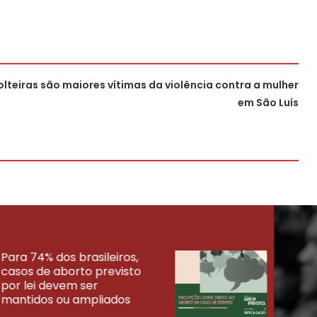
solteiras são maiores vítimas da violência contra a mulher
em São Luís
Para 74% dos brasileiros,
30% 
casos de aborto previsto
fora
UISAS
por lei devem ser
mort
mantidos ou ampliados
uma 
tenta