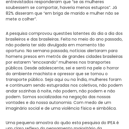
entrevistados responderam que “se as mulheres
soubessem se comportar, haveria menos estupros”. Já
82% disseram que “em briga de marido e mulher não se
mete a colher”.
A pesquisa comprovou questões latentes do dia a dia dos
brasileiros e das brasileiras. Feita no meio do ano passado,
não poderia ter sido divulgada em momento tão
oportuno. Na semana passada, notícias alertaram para
homens presos em metrôs de grandes cidades brasileiras
por estarem “encoxando” mulheres nos transportes
públicos. Desde adolescente, sei e senti na pele o horror
do ambiente machista e opressor que se tornou o
transporte público. Seja aqui ou na Índia, mulheres foram
e continuam sendo estupradas nos coletivos, não podem
andar sozinhas à noite, não podem, não podem e não
podem. Somos socializadas na negação das nossas
vontades e da nossa autonomia. Com medo de um
imaginário social e de uma violência física e simbólica.
Uma pequena amostra do quão esta pesquisa do IPEA é
um claro reflexo do pensamento majoritário da