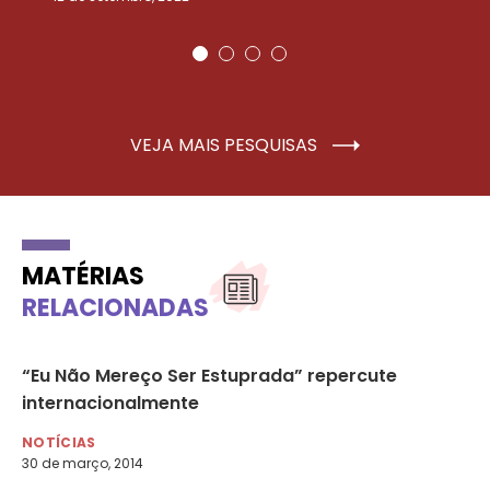
VEJA MAIS PESQUISAS
MATÉRIAS
RELACIONADAS
“Eu Não Mereço Ser Estuprada” repercute
Re
internacionalmente
NO
4 d
NOTÍCIAS
30 de março, 2014