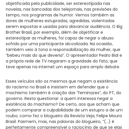
objetificada pela publicidade, ser estereotipada nas
novelas, nas bancadas dos telejornais, nas previsões do
tempo, nos programas de humor. Vemos também as
dores de mulheres estupradas, agredidas, violentadas
serem expostas e usadas para alavancar audiência. O Big
Brother Brasil, por exemplo, além de objetificar e
estereotipar as mulheres, foi capaz de negar o abuso
sofrido por uma participante alcoolizada. Na ocasião,
também veio à tona a responsabilização da mulher, que
“bebeu mais do que deveria”. O apresentador Pedro Bial e
a própria rede de TV negaram a gravidade do fato, que
teve apenas na internet um espaço para amplo debate.
Esses veículos são os mesmos que negam a existência
do racismo no Brasil e insistem em defender que o
machismo também é criação das “feminazes”, do PT, do
governo. Resta questionar: a quem interessa negar a
existência do machismo? De certo, aos que acham que
podem comparar a culpabilidade de um estupro a de um
roubo, como fez o blogueiro da Revista Veja, Felipe Moura
Brasil. Pasmem, mas, nas palavras do blogueiro, “(…) é
perfeitamente compreensível o raciocínio de que se elas