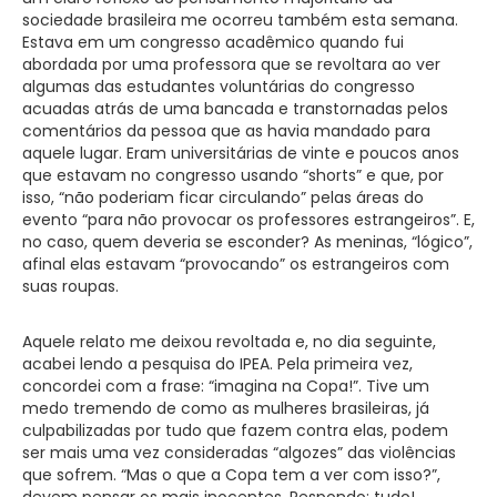
sociedade brasileira me ocorreu também esta semana.
Estava em um congresso acadêmico quando fui
abordada por uma professora que se revoltara ao ver
algumas das estudantes voluntárias do congresso
acuadas atrás de uma bancada e transtornadas pelos
comentários da pessoa que as havia mandado para
aquele lugar. Eram universitárias de vinte e poucos anos
que estavam no congresso usando “shorts” e que, por
isso, “não poderiam ficar circulando” pelas áreas do
evento “para não provocar os professores estrangeiros”. E,
no caso, quem deveria se esconder? As meninas, “lógico”,
afinal elas estavam “provocando” os estrangeiros com
suas roupas.
Aquele relato me deixou revoltada e, no dia seguinte,
acabei lendo a pesquisa do IPEA. Pela primeira vez,
concordei com a frase: “imagina na Copa!”. Tive um
medo tremendo de como as mulheres brasileiras, já
culpabilizadas por tudo que fazem contra elas, podem
ser mais uma vez consideradas “algozes” das violências
que sofrem. “Mas o que a Copa tem a ver com isso?”,
devem pensar os mais inocentes. Respondo: tudo!