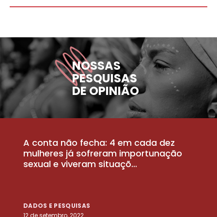
NOSSAS
PESQUISAS
DE OPINIÃO
A conta não fecha: 4 em cada dez
P
la
mulheres já sofreram importunação
a
sexual e viveram situaçõ...
m
DADOS E PESQUISAS
D
12 de setembro, 2022
25