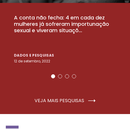
A conta não fecha: 4 em cada dez
P
la
mulheres já sofreram importunação
a
sexual e viveram situaçõ...
m
DADOS E PESQUISAS
D
12 de setembro, 2022
25
VEJA MAIS PESQUISAS