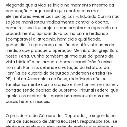
Alegando que a vida se inicia no momento mesmo da
concepção – argumento que contraria as mais
elementares evidências biológicas –, Eduardo Cunha não
só já se manifestou “radicalmente contra” o aborto,
como ressuscitou projetos que ampliam a repressão ao
procedimento, tipificando-o como crime hediondo
(comparável a latrocínio, homicídio qualificado,
genocídio…) e prevendo a prisão por até vinte anos do
médico que pratique a operação. Membro da igreja Sara
Nossa Terra, Cunha também afirma que do “ponto de
vista bíblico” o casamento homossexual “não é coisa
normal”. Por isso, defende a votação do Estatuto da
Família, de autoria do deputado Anderson Ferreira (PR-
PE), fiel da Assembleia de Deus, redefinindo núcleo
familiar somente como a união entre homem e mulher,
contradizendo decisão do Supremo Tribunal Federal que
igualou os direitos dos casais homossexuais aos dos
casais heterossexuais.
O presidente da Câmara dos Deputados, e segundo na
linha de sucessão de Dilma Rousseff, responsabilizou-se
ainda por acelerar a discussão do projeto que altera a