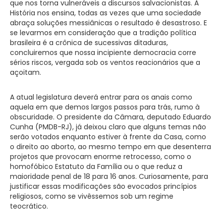
que nos torna vulneráveis a discursos salvacionistas. A
História nos ensina, todas as vezes que uma sociedade
abraça soluções messiânicas o resultado é desastroso. E
se levarmos em consideração que a tradição política
brasileira é a crônica de sucessivas ditaduras,
concluiremos que nossa incipiente democracia corre
sérios riscos, vergada sob os ventos reacionários que a
açoitam.
A atual legislatura deverá entrar para os anais como
aquela em que demos largos passos para trás, rumo à
obscuridade. O presidente da Câmara, deputado Eduardo
Cunha (PMDB-RJ), já deixou claro que alguns temas não
serão votados enquanto estiver à frente da Casa, como
o direito ao aborto, ao mesmo tempo em que desenterra
projetos que provocam enorme retrocesso, como o
homofóbico Estatuto da Família ou o que reduz a
maioridade penal de 18 para 16 anos. Curiosamente, para
justificar essas modificações são evocados princípios
religiosos, como se vivêssemos sob um regime
teocrático.