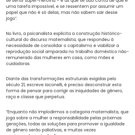
se sentir super-heroína – e as que se dão conta de que é
uma tarefa impossível, e se ressentem por assumir um
papel que não é só delas, mas não sabem sair desse
jogo”.
No livro, a psicanalista explicita a construção histórico-
cultural do discurso maternalista, que respondeu à
necessidade de consolidar o capitalismo e viabilizar a
reprodução social amparada no trabalho doméstico não-
remunerado das mulheres em casa, como mães e
cuidadoras.
Diante das transformações estruturais exigidas pelo
século 21, escreve Iaconelli, é preciso desconstruir esta
forma de pensar para corrigir as iniquidades de gênero,
raça e classe que perpetua.
“Enquanto não implodirmos a categoria maternalista, que
joga sobre a mulher a responsabilidade pelas próximas
gerações, todas as soluções para promover a igualdade
de gênero serão paliativas, e muitas vezes