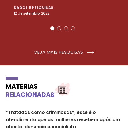
DADOS E PESQUISAS
D
12 de setembro, 2022
25
VEJA MAIS PESQUISAS
MATÉRIAS
RELACIONADAS
os
“Tratadas como criminosas”; esse é o
Nú
atendimento que as mulheres recebem após um
40
aborto, denuncia especialista