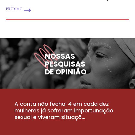
PRÓXIMO
NOSSAS
PESQUISAS
DE OPINIÃO
A conta não fecha: 4 em cada dez
P
la
mulheres já sofreram importunação
a
sexual e viveram situaçõ...
m