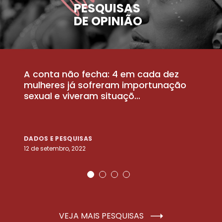
PESQUISAS
DE OPINIÃO
A conta não fecha: 4 em cada dez
P
la
mulheres já sofreram importunação
a
sexual e viveram situaçõ...
m
DADOS E PESQUISAS
D
12 de setembro, 2022
25
VEJA MAIS PESQUISAS