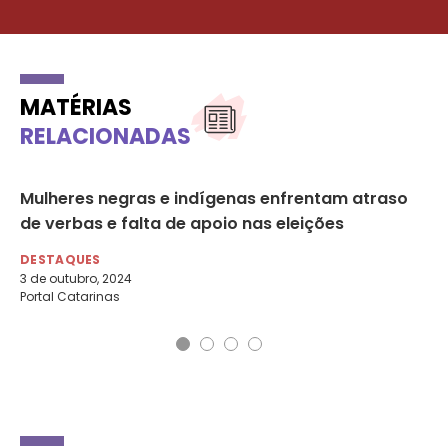
MATÉRIAS
RELACIONADAS
Mulheres negras e indígenas enfrentam atraso
Ma
de verbas e falta de apoio nas eleições
vi
DESTAQUES
DE
3 de outubro, 2024
7 d
Portal Catarinas
Car