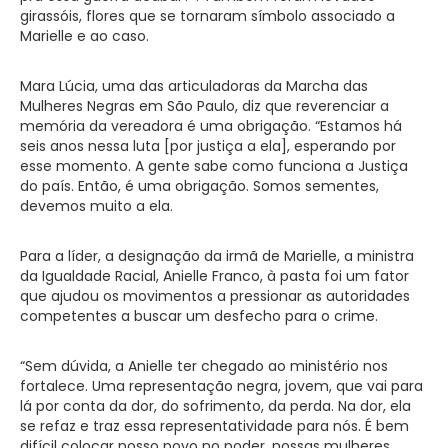
girassóis, flores que se tornaram símbolo associado a
Marielle e ao caso.
Mara Lúcia, uma das articuladoras da Marcha das
Mulheres Negras em São Paulo, diz que reverenciar a
memória da vereadora é uma obrigação. “Estamos há
seis anos nessa luta [por justiça a ela], esperando por
esse momento. A gente sabe como funciona a Justiça
do país. Então, é uma obrigação. Somos sementes,
devemos muito a ela.
Para a líder, a designação da irmã de Marielle, a ministra
da Igualdade Racial, Anielle Franco, à pasta foi um fator
que ajudou os movimentos a pressionar as autoridades
competentes a buscar um desfecho para o crime.
“Sem dúvida, a Anielle ter chegado ao ministério nos
fortalece. Uma representação negra, jovem, que vai para
lá por conta da dor, do sofrimento, da perda. Na dor, ela
se refaz e traz essa representatividade para nós. É bem
difícil colocar nosso povo no poder, nossas mulheres