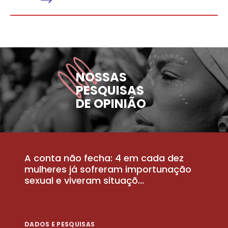
NOSSAS
PESQUISAS
DE OPINIÃO
A conta não fecha: 4 em cada dez
P
la
mulheres já sofreram importunação
a
sexual e viveram situaçõ...
m
DADOS E PESQUISAS
D