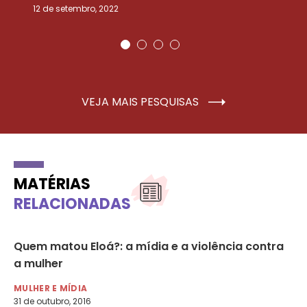
12 de setembro, 2022
25
VEJA MAIS PESQUISAS
MATÉRIAS
RELACIONADAS
Quem matou Eloá?: a mídia e a violência contra
Fe
a mulher
a 
MULHER E MÍDIA
NO
31 de outubro, 2016
12 