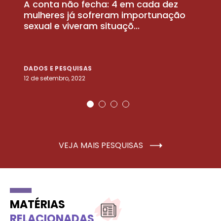
A conta não fecha: 4 em cada dez
P
la
mulheres já sofreram importunação
a
sexual e viveram situaçõ...
m
DADOS E PESQUISAS
D
12 de setembro, 2022
25
VEJA MAIS PESQUISAS
MATÉRIAS
RELACIONADAS