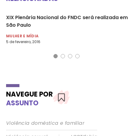
XIX Plenária Nacional do FNDC será realizada em
No
São Paulo
co
MULHER E MÍDIA
MU
5 de fevereiro, 2016
3 d
NAVEGUE POR
ASSUNTO
Violência doméstica e familiar